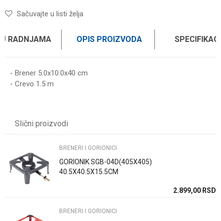
Sačuvajte u listi želja
 U RADNJAMA
OPIS PROIZVODA
SPECIFIKAC
- Brener 5.0x10.0x40 cm
- Crevo 1.5 m
UPUTSTVO ZA KORIŠĆENJE
Karakteristika
Vrednost
Ime/Nadimak
Preuzmite uputstvo
Kategorija
BRENERI I GORIONICI
Slični proizvodi
Težina specifikacija
0 kg
Email
Brend
WOMAX
BRENERI I GORIONICI
GORIONIK SGB-04D(405X405)
Poruka
40.5X40.5X15.5CM
SD
2.899,00
RSD
BRENERI I GORIONICI