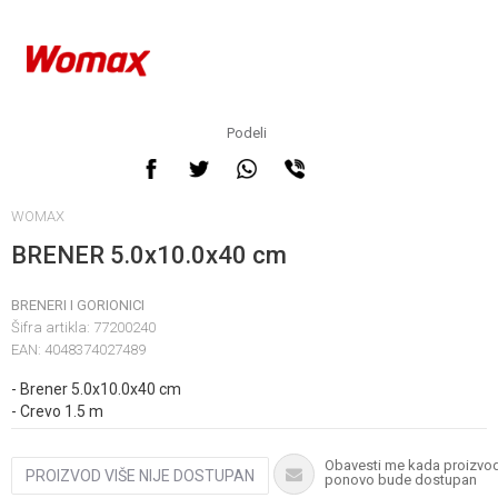
Obavestite me kada
proizvod bude dostupan
Podeli
WOMAX
BRENER 5.0x10.0x40 cm
BRENERI I GORIONICI
Šifra artikla:
77200240
EAN:
4048374027489
Unesi količinu
- Brener 5.0x10.0x40 cm
- Crevo 1.5 m
Obavesti me kada proizvo
PROIZVOD VIŠE NIJE DOSTUPAN
ponovo bude dostupan