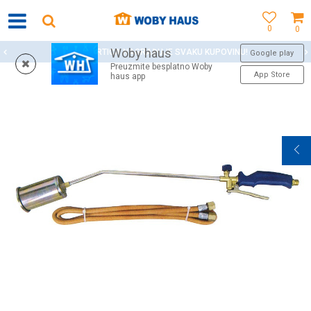
0
0
Woby haus
WOBY KARTICA NAGRAĐUJE SVAKU KUPOVINU!
Google play
Preuzmite besplatno Woby
App Store
haus app