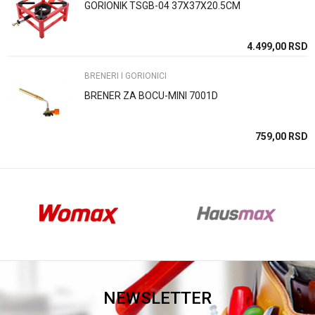
GORIONIK TSGB-04 37X37X20.5CM
Anti-spam zaštita - izračunajte koliko je 2 + 3 :
SD
4.499,00
RSD
BRENERI I GORIONICI
POŠALJI
BRENER ZA BOCU-MINI 7001D
SD
759,00
RSD
NEWSLETTER