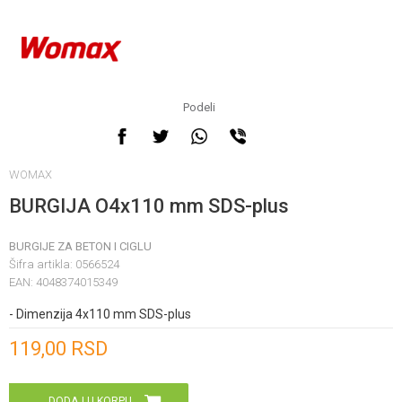
Podeli
WOMAX
BURGIJA O4x110 mm SDS-plus
BURGIJE ZA BETON I CIGLU
Šifra artikla:
0566524
EAN:
4048374015349
- Dimenzija 4x110 mm SDS-plus
Unesi količinu
119,00
RSD
DODAJ U KORPU