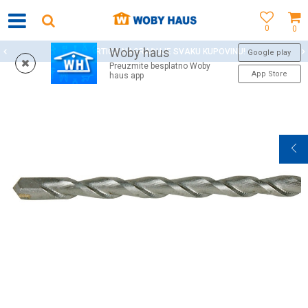
0
0
Woby haus
WOBY KARTICA NAGRAĐUJE SVAKU KUPOVINU!
Google play
Preuzmite besplatno Woby
App Store
haus app