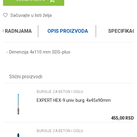
Sačuvajte u listi želja
 U RADNJAMA
OPIS PROIZVODA
SPECIFIKAC
- Dimenzija 4x110 mm SDS-plus
Karakteristika
Vrednost
Ime/Nadimak
Kategorija
BURGIJE ZA BETON I CIGLU
Slični proizvodi
Brend
WOMAX
Email
BURGIJE ZA BETON I CIGLU
EXPERT HEX-9 univ. burg. 4x45x90mm
Poruka
SD
455,00
RSD
BURGIJE ZA BETON I CIGLU