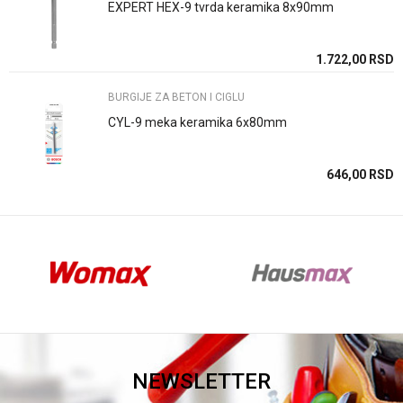
EXPERT HEX-9 tvrda keramika 8x90mm
Anti-spam zaštita - izračunajte koliko je 9 - 4 :
SD
1.722,00
RSD
BURGIJE ZA BETON I CIGLU
POŠALJI
CYL-9 meka keramika 6x80mm
SD
646,00
RSD
NEWSLETTER