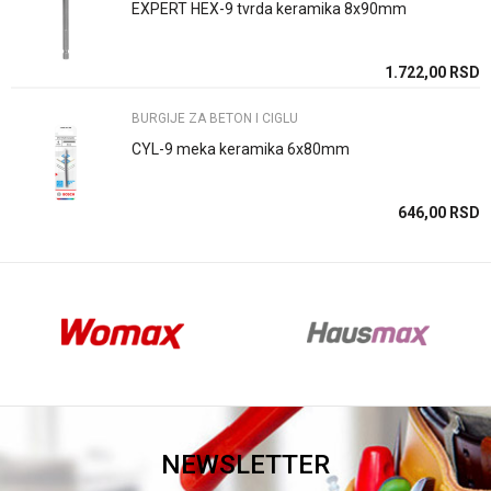
EXPERT HEX-9 tvrda keramika 8x90mm
Anti-spam zaštita - izračunajte koliko je 2 + 3 :
SD
1.722,00
RSD
BURGIJE ZA BETON I CIGLU
POŠALJI
CYL-9 meka keramika 6x80mm
SD
646,00
RSD
NEWSLETTER