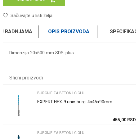
Sačuvajte u listi želja
 U RADNJAMA
OPIS PROIZVODA
SPECIFIKAC
- Dimenzija 20x600 mm SDS-plus
Karakteristika
Vrednost
Ime/Nadimak
Kategorija
BURGIJE ZA BETON I CIGLU
Slični proizvodi
Težina specifikacija
0 kg
Email
Brend
WOMAX
BURGIJE ZA BETON I CIGLU
EXPERT HEX-9 univ. burg. 4x45x90mm
Poruka
SD
455,00
RSD
BURGIJE ZA BETON I CIGLU