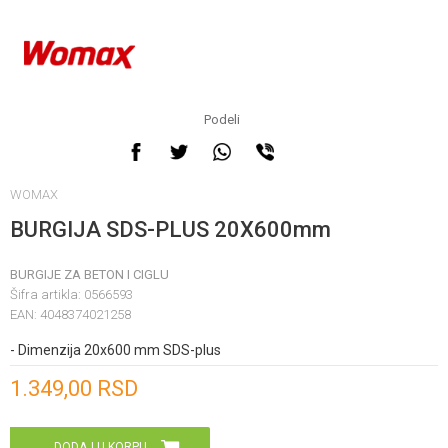
Podeli
WOMAX
BURGIJA SDS-PLUS 20X600mm
BURGIJE ZA BETON I CIGLU
Šifra artikla:
0566593
EAN:
4048374021258
- Dimenzija 20x600 mm SDS-plus
Unesi količinu
1.349,00
RSD
DODAJ U KORPU