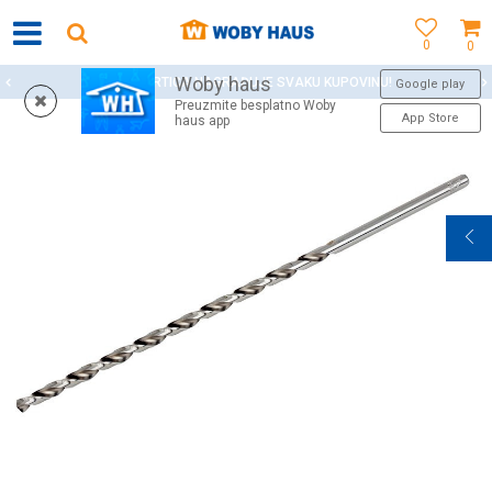
0
0
Woby haus
WOBY KARTICA NAGRAĐUJE SVAKU KUPOVINU!
Google play
Preuzmite besplatno Woby
App Store
haus app