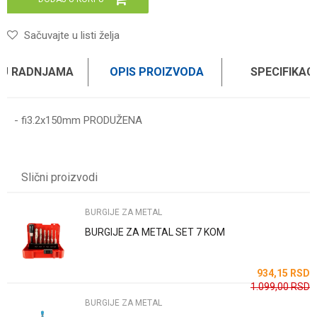
Sačuvajte u listi želja
 U RADNJAMA
OPIS PROIZVODA
SPECIFIKAC
- fi3.2x150mm PRODUŽENA
Karakteristika
Vrednost
Ime/Nadimak
Kategorija
BURGIJE ZA METAL
Slični proizvodi
Brend
WOMAX
Email
BURGIJE ZA METAL
BURGIJE ZA METAL SET 7 KOM
Poruka
SD
934,15
RSD
1.099,00
RSD
BURGIJE ZA METAL