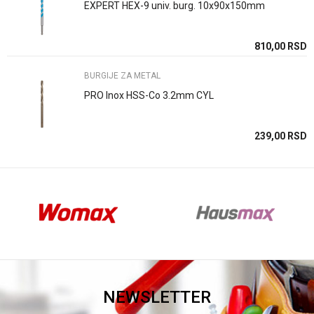
EXPERT HEX-9 univ. burg. 10x90x150mm
Anti-spam zaštita - izračunajte koliko je 2 + 3 :
SD
810,00
RSD
BURGIJE ZA METAL
POŠALJI
PRO Inox HSS-Co 3.2mm CYL
SD
239,00
RSD
NEWSLETTER