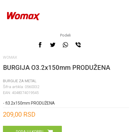
Podeli
WOMAX
BURGIJA O3.2x150mm PRODUŽENA
BURGIJE ZA METAL
Šifra artikla:
0560332
EAN:
4048374019545
- fi3.2x150mm PRODUŽENA
Unesi količinu
209,00
RSD
DODAJ U KORPU