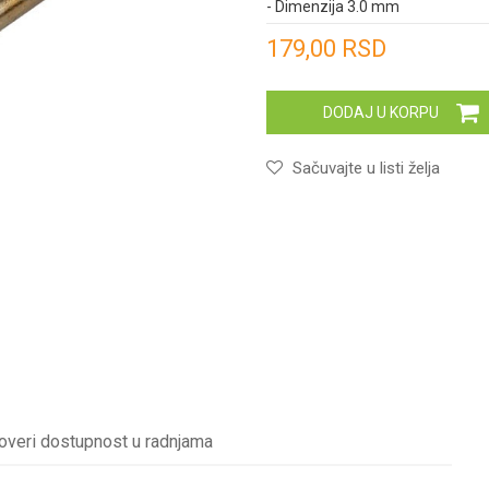
- Dimenzija 3.0 mm
Unesi količinu
179,00
RSD
DODAJ U KORPU
Sačuvajte u listi želja
overi dostupnost u radnjama