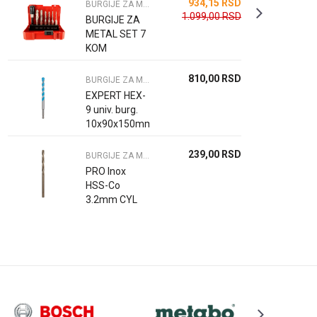
934,15
RSD
BURGIJE ZA METAL
1.099,00
RSD
BURGIJE ZA
METAL SET 7
KOM
810,00
RSD
BURGIJE ZA METAL
EXPERT HEX-
9 univ. burg.
10x90x150mm
239,00
RSD
BURGIJE ZA METAL
PRO Inox
HSS-Co
3.2mm CYL