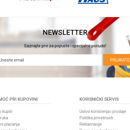
NEWSLETTER
Saznajte prvi za popuste i specijalne ponude!
PRIJAVITE
OĆ PRI KUPOVINI
KORISNIČKI SERVIS
 kupiti
Uslovi korišćenja i prodaje
oruka
Politika privatnosti
ni plaćanja
Reklamacije