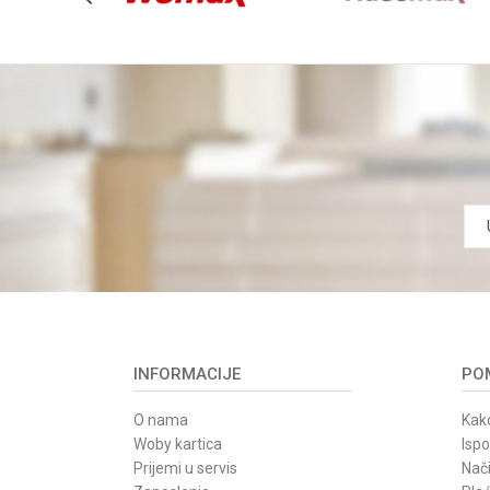
INFORMACIJE
POM
O nama
Kako
Woby kartica
Isp
Prijemi u servis
Nači