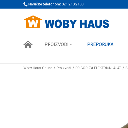
Naručite telefonom: 021 210 2100
WOBY KARTICA NAGRAĐUJE SVAKU KUPOVINU!
PROIZVODI
PREPORUKA
Woby Haus Online
Proizvodi
PRIBOR ZA ELEKTRIČNI ALAT
B