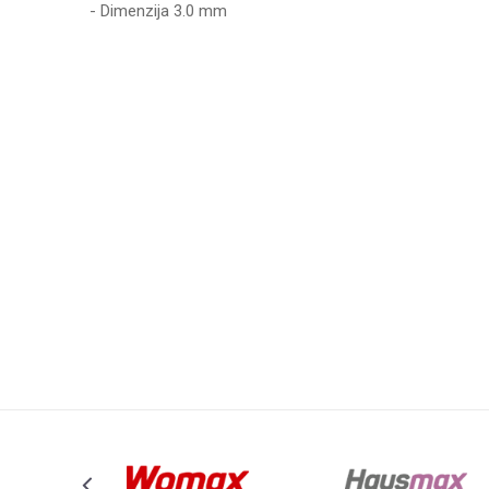
- Dimenzija 3.0 mm
Karakteristika
Vr
Ime/Nadimak
Kategorija
BU
Brend
W
Poruka
Anti-spam zaštita - izračunajte koliko je 9 - 4 :
POŠALJI