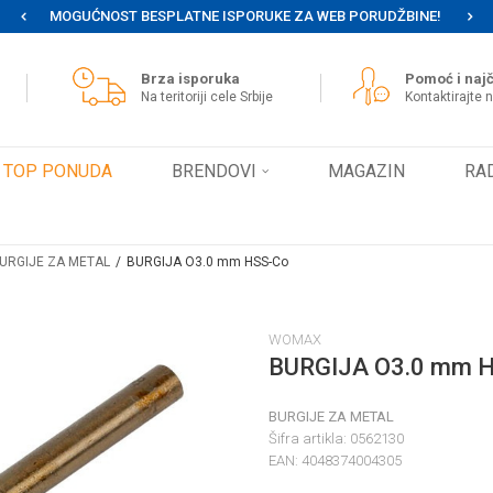
MOGUĆNOST BESPLATNE ISPORUKE ZA WEB PORUDŽBINE!
Brza isporuka
Pomoć i najč
Na teritoriji cele Srbije
Kontaktirajte 
TOP PONUDA
BRENDOVI
MAGAZIN
RA
URGIJE ZA METAL
BURGIJA O3.0 mm HSS-Co
WOMAX
BURGIJA O3.0 mm 
BURGIJE ZA METAL
Šifra artikla:
0562130
EAN:
4048374004305