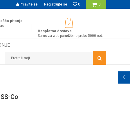
SIGURNO PLAĆANJE PLATNIM KARTICAMA
Prijavite se
Registrujte se
0
WOBY KA
0
ešća pitanja
nas
Besplatna dostava
Samo za web porudžbine preko 5000 rsd.
DNJE
Pretraži sajt
HSS-Co