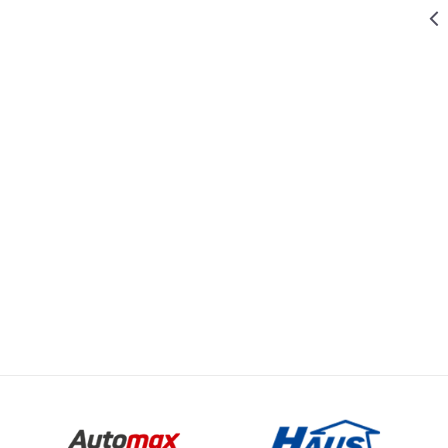
941,00
RSD
BURGIJE ZA METAL
BURGIJA PRO
ednost
Email
Inox HSS-Co
RGIJE ZA METAL
10mm CYL
OMAX
708,00
RSD
BURGIJE ZA METAL
BURGIJA PRO
Inox HSS-Co
8mm CYL
380,00
RSD
BURGIJE ZA METAL
BURGIJA PRO
Inox HSS-Co
5.5mm CYL