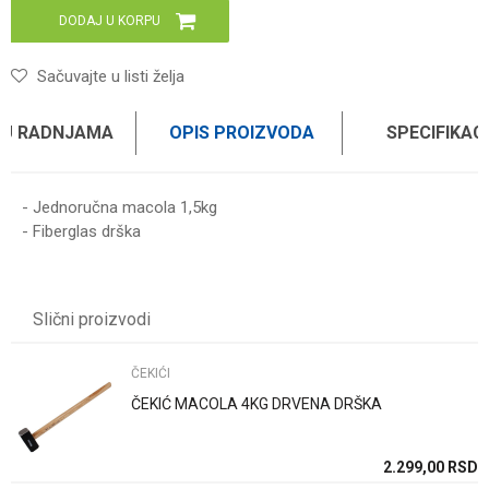
DODAJ U KORPU
Sačuvajte u listi želja
 U RADNJAMA
OPIS PROIZVODA
SPECIFIKAC
- Jednoručna macola 1,5kg
- Fiberglas drška
Karakteristika
Vrednost
Ime/Nadimak
Kategorija
ČEKIĆI
Slični proizvodi
Brend
WOMAX PRO
Email
ČEKIĆI
ČEKIĆ MACOLA 4KG DRVENA DRŠKA
Poruka
SD
2.299,00
RSD