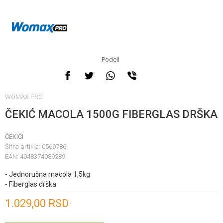
Podeli
WOMAX PRO
ČEKIĆ MACOLA 1500G FIBERGLAS DRŠKA
ČEKIĆI
Šifra artikla:
0569786
EAN:
4048374089289
- Jednoručna macola 1,5kg
- Fiberglas drška
Unesi količinu
1.029,00
RSD