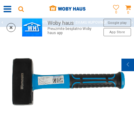
0
0
Woby haus
WOBY KARTICA NAGRAĐUJE SVAKU KUPOVINU!
Google play
Preuzmite besplatno Woby
App Store
haus app