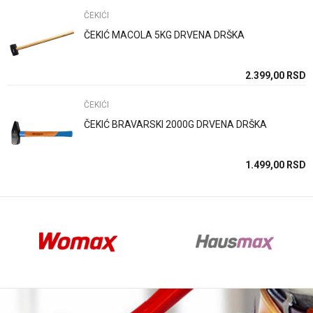
ČEKIĆI
ČEKIĆ MACOLA 5KG DRVENA DRŠKA
Anti-spam zaštita - izračunajte koliko je 9 - 4 :
SD
2.399,00
RSD
ČEKIĆI
POŠALJI
ČEKIĆ BRAVARSKI 2000G DRVENA DRŠKA
SD
1.499,00
RSD