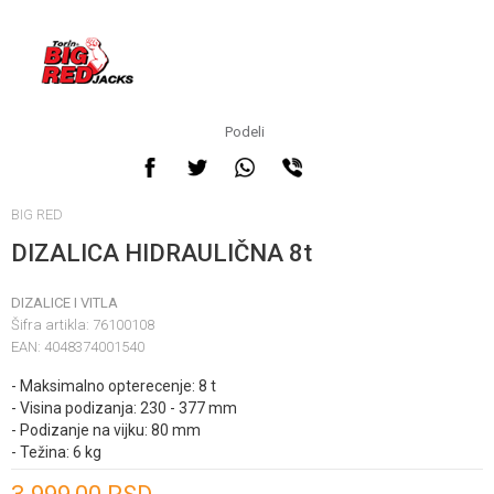
Podeli
BIG RED
DIZALICA HIDRAULIČNA 8t
DIZALICE I VITLA
Šifra artikla:
76100108
EAN:
4048374001540
- Maksimalno opterecenje: 8 t
- Visina podizanja: 230 - 377 mm
- Podizanje na vijku: 80 mm
- Težina: 6 kg
Unesi količinu