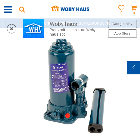
0
0
Woby haus
WOBY KARTICA NAGRAĐUJE SVAKU KUPOVINU!
Google play
Preuzmite besplatno Woby
App Store
haus app