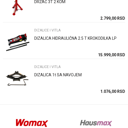
DRŽAČ 3T 2 KOM
Poruka
SD
2.799,00
RSD
DIZALICE I VITLA
DIZALICA HIDRAULIČNA 2.5 T KROKODILKA LP
Anti-spam zaštita - izračunajte koliko je 2 + 3 :
SD
15.999,00
RSD
DIZALICE I VITLA
POŠALJI
DIZALICA 1t SA NAVOJEM
SD
1.076,00
RSD