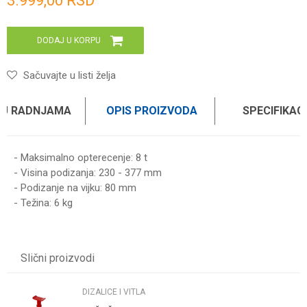
3.999,00
RSD
DODAJ U KORPU
Sačuvajte u listi želja
 U RADNJAMA
OPIS PROIZVODA
SPECIFIKAC
- Maksimalno opterecenje: 8 t
- Visina podizanja: 230 - 377 mm
- Podizanje na vijku: 80 mm
- Težina: 6 kg
Karakteristika
Vrednost
Ime/Nadimak
Kategorija
DIZALICE I VITLA
Slični proizvodi
Težina specifikacija
0.01 kg
Email
Brend
BIG RED
DIZALICE I VITLA