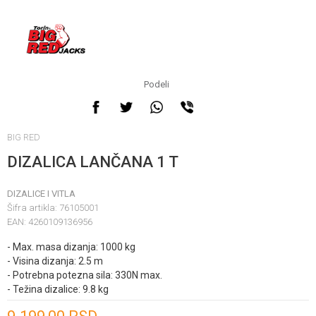
Podeli
BIG RED
DIZALICA LANČANA 1 T
DIZALICE I VITLA
Šifra artikla:
76105001
EAN:
4260109136956
- Max. masa dizanja: 1000 kg
- Visina dizanja: 2.5 m
- Potrebna potezna sila: 330N max.
- Težina dizalice: 9.8 kg
Unesi količinu