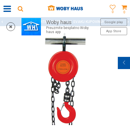
0
0
Woby haus
WOBY KARTICA NAGRAĐUJE SVAKU KUPOVINU!
Google play
Preuzmite besplatno Woby
App Store
haus app