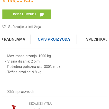
9.199,00
RSD
DODAJ U KORPU
Sačuvajte u listi želja
 U RADNJAMA
OPIS PROIZVODA
SPECIFIKAC
- Max. masa dizanja: 1000 kg
- Visina dizanja: 2.5 m
- Potrebna potezna sila: 330N max.
- Težina dizalice: 9.8 kg
UPUTSTVO ZA KORIŠĆENJE
Karakteristika
Vrednost
Ime/Nadimak
Preuzmite uputstvo
Kategorija
DIZALICE I VITLA
Slični proizvodi
Težina specifikacija
0.01 kg
Email
Brend
BIG RED
DIZALICE I VITLA