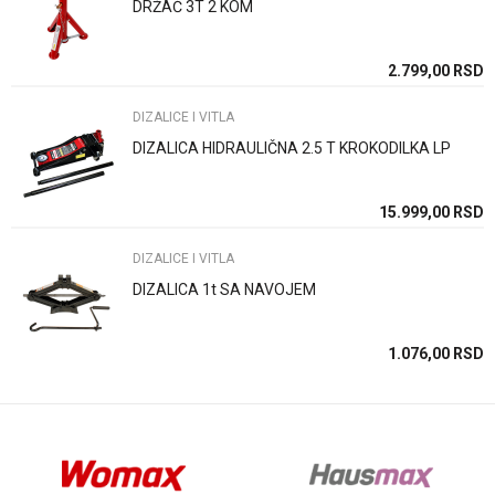
DRŽAČ 3T 2 KOM
Poruka
SD
2.799,00
RSD
DIZALICE I VITLA
DIZALICA HIDRAULIČNA 2.5 T KROKODILKA LP
Anti-spam zaštita - izračunajte koliko je 9 - 4 :
SD
15.999,00
RSD
DIZALICE I VITLA
POŠALJI
DIZALICA 1t SA NAVOJEM
SD
1.076,00
RSD