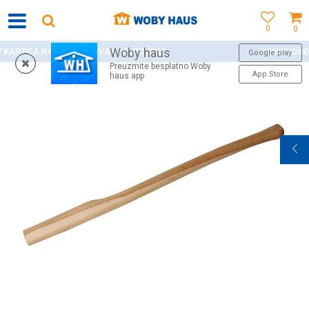
0
0
Woby haus
JE SVAKU KUPOVINU!
MOGUĆNOST BESPLATNE ISPO
Google play
Preuzmite besplatno Woby
App Store
haus app