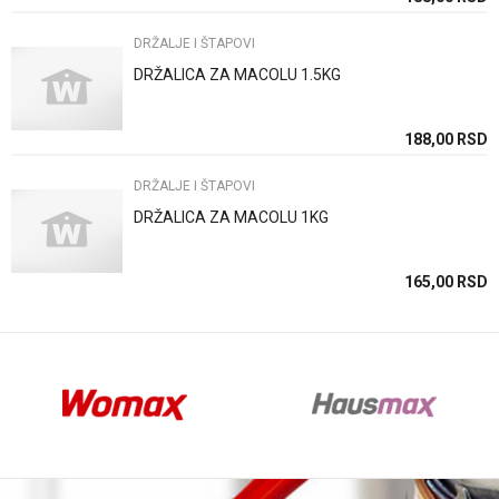
DRŽALJE I ŠTAPOVI
DRŽALICA ZA MACOLU 1.5KG
Anti-spam zaštita - izračunajte koliko je 4 + 1 :
SD
188,00
RSD
DRŽALJE I ŠTAPOVI
POŠALJI
DRŽALICA ZA MACOLU 1KG
SD
165,00
RSD