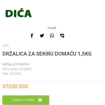
Podeli
DIĆA
DRŽALICA ZA SEKIRU DOMAĆU 1,5KG
DRŽALJE I ŠTAPOVI
Šifra artikla:
0320552
EAN:
0320552
Unesi količinu
373,00
RSD
DODAJ U KORPU