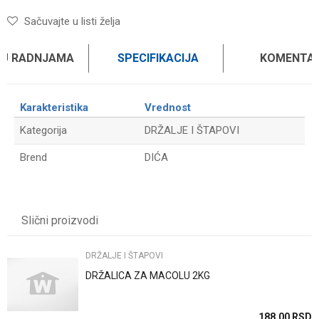
Sačuvajte u listi želja
 U RADNJAMA
SPECIFIKACIJA
KOMENTAR
Karakteristika
Vrednost
Kategorija
DRŽALJE I ŠTAPOVI
Brend
DIĆA
Ime/Nadimak
Slični proizvodi
Email
DRŽALJE I ŠTAPOVI
DRŽALICA ZA MACOLU 2KG
Poruka
SD
188,00
RSD