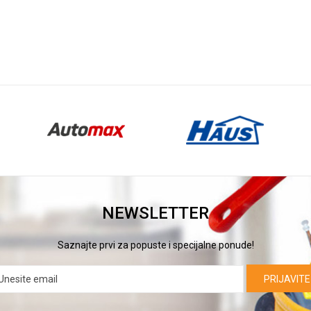
NEWSLETTER
Saznajte prvi za popuste i specijalne ponude!
PRIJAVITE