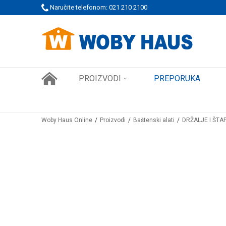
Naručite telefonom: 021 210 2100
WOBY KARTICA NAGRAĐUJE SVAKU KUPOVINU!
PROIZVODI
PREPORUKA
Woby Haus Online
Proizvodi
Baštenski alati
DRŽALJE I ŠTA