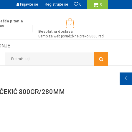
SIGURNO PLAĆANJE PLATNIM KARTICAMA
Prijavite se
Registrujte se
0
WOBY KA
0
ešća pitanja
nas
Besplatna dostava
Samo za web porudžbine preko 5000 rsd.
DNJE
Pretraži sajt
 ČEKIĆ 800GR/280MM