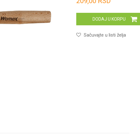
209,00
RSD
DODAJ U KORPU
Sačuvajte u listi želja