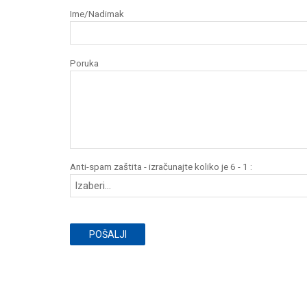
Ime/Nadimak
Poruka
Anti-spam zaštita - izračunajte koliko je 6 - 1 :
POŠALJI