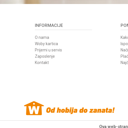
INFORMACIJE
POM
O nama
Kako
Woby kartica
Isp
Prijemi u servis
Nači
Zaposlenje
Pla
Kontakt
Najč
Ova web-strani