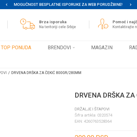
MOGUĆNOST BESPLATNE ISPORUKE ZA WEB PORUDŽBINE!
Brza isporuka
Pomoć i najč
Na teritoriji cele Srbije
Kontaktirajte 
TOP PONUDA
BRENDOVI
MAGAZIN
RA
POVI
DRVENA DRŠKA ZA ČEKIĆ 800GR/280MM
DRVENA DRŠKA ZA
DRŽALJE I ŠTAPOVI
Šifra artikla:
0320574
EAN:
4260763528364
Unesi količinu