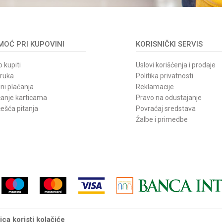
OĆ PRI KUPOVINI
KORISNIČKI SERVIS
 kupiti
Uslovi korišćenja i prodaje
oruka
Politika privatnosti
ni plaćanja
Reklamacije
ćanje karticama
Pravo na odustajanje
ešća pitanja
Povraćaj sredstava
Žalbe i primedbe
ca koristi kolačiće