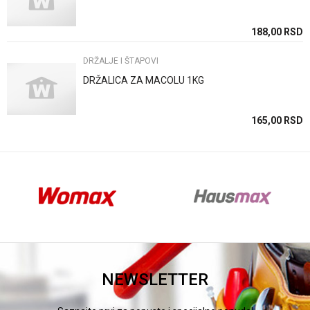
SD
188,00
RSD
DRŽALJE I ŠTAPOVI
DRŽALICA ZA MACOLU 1KG
SD
165,00
RSD
NEWSLETTER