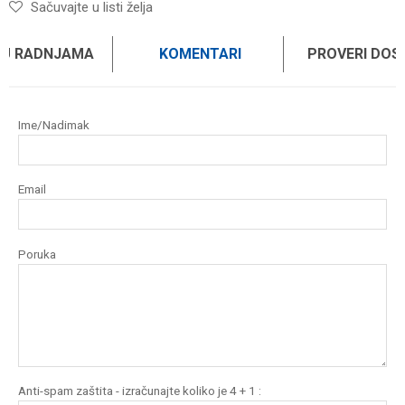
Sačuvajte u listi želja
 U RADNJAMA
KOMENTARI
PROVERI DO
Ime/Nadimak
Email
Poruka
Anti-spam zaštita - izračunajte koliko je 4 + 1 :