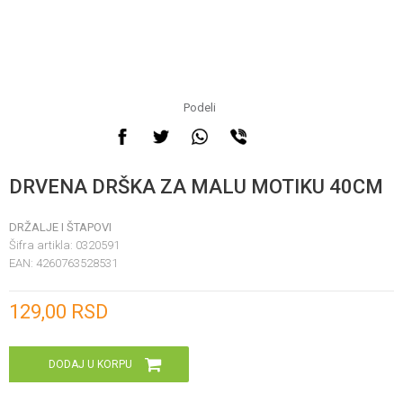
Podeli
DRVENA DRŠKA ZA MALU MOTIKU 40CM
DRŽALJE I ŠTAPOVI
Šifra artikla:
0320591
EAN:
4260763528531
Unesi količinu
129,00
RSD
DODAJ U KORPU