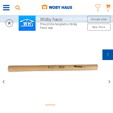
0
0
Woby haus
WOBY KARTICA NAGRAĐUJE SVAKU KUPOVINU!
Google play
Preuzmite besplatno Woby
App Store
haus app
1
2