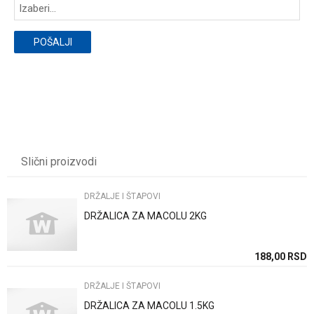
POŠALJI
Slični proizvodi
DRŽALJE I ŠTAPOVI
DRŽALICA ZA MACOLU 2KG
SD
188,00
RSD
DRŽALJE I ŠTAPOVI
DRŽALICA ZA MACOLU 1.5KG