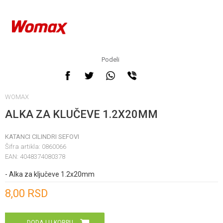
Podeli
WOMAX
ALKA ZA KLUČEVE 1.2X20MM
KATANCI CILINDRI SEFOVI
Šifra artikla:
0860066
EAN:
4048374080378
- Alka za ključeve 1.2x20mm
Unesi količinu
8,00
RSD
DODAJ U KORPU