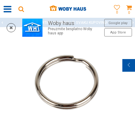
0
0
Woby haus
WOBY KARTICA NAGRAĐUJE SVAKU KUPOVINU!
Google play
Preuzmite besplatno Woby
App Store
haus app