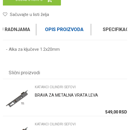
Sačuvajte u listi želja
 U RADNJAMA
OPIS PROIZVODA
SPECIFIKAC
- Alka za ključeve 1.2x20mm
Karakteristika
Vrednost
Ime/Nadimak
Kategorija
KATANCI CILINDRI SEFOVI
Slični proizvodi
Brend
WOMAX
Email
KATANCI CILINDRI SEFOVI
BRAVA ZA METALNA VRATA LEVA
Poruka
SD
549,00
RSD
KATANCI CILINDRI SEFOVI