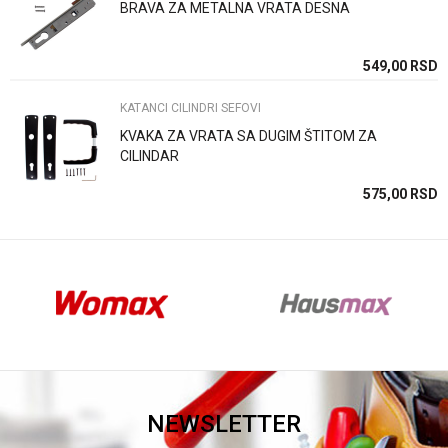
BRAVA ZA METALNA VRATA DESNA
Anti-spam zaštita - izračunajte koliko je 2 + 3 :
SD
549,00
RSD
KATANCI CILINDRI SEFOVI
POŠALJI
KVAKA ZA VRATA SA DUGIM ŠTITOM ZA
CILINDAR
SD
575,00
RSD
NEWSLETTER