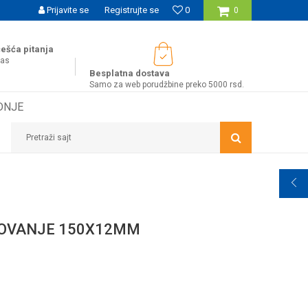
UĆNOST BESPLATNE ISPORUKE ZA WEB PORUDŽBINE!
Prijavite se
Registrujte se
0
0
ešća pitanja
nas
Besplatna dostava
Samo za web porudžbine preko 5000 rsd.
DNJE
Pretraži sajt
GOVANJE 150X12MM