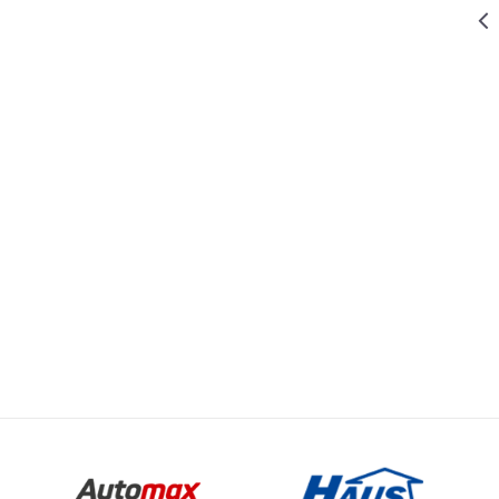
1.139,00
RSD
KERAMIČ I STAKL. ALAT I PRIBOR
HVATALJKA
VAKUM
TROSTRUKA
Email
L. ALAT I PRIBOR
779,00
RSD
KERAMIČ I STAKL. ALAT I PRIBOR
HVATALJKA
DUPLA PRO
459,00
RSD
KERAMIČ I STAKL. ALAT I PRIBOR
HVATALJKA
PRO