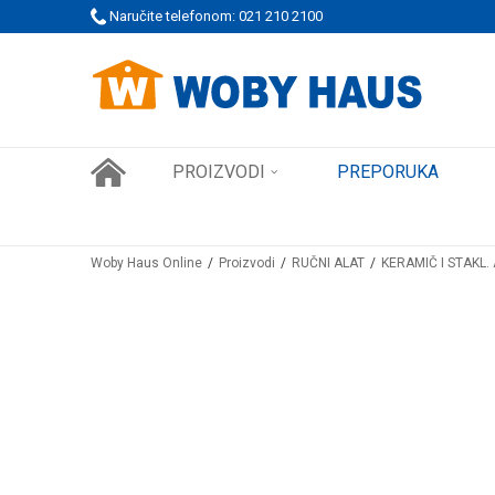
 PORUDŽBINE!
Naručite telefonom: 021 210 2100
SIGURNO PLAĆANJE PLATNIM KARTICAMA
PROIZVODI
PREPORUKA
Woby Haus Online
Proizvodi
RUČNI ALAT
KERAMIČ I STAKL. 