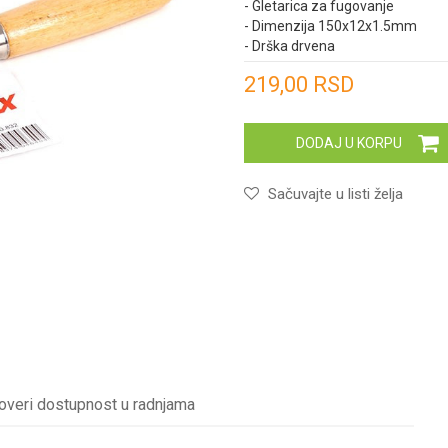
- Gletarica za fugovanje
- Dimenzija 150x12x1.5mm
- Drška drvena
Unesi količinu
219,00
RSD
DODAJ U KORPU
Sačuvajte u listi želja
overi dostupnost u radnjama