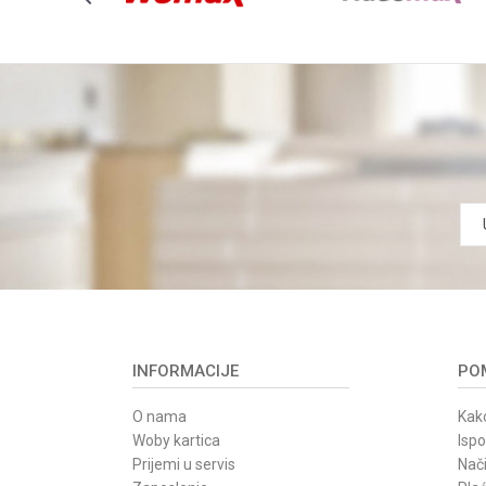
INFORMACIJE
POM
O nama
Kako
Woby kartica
Isp
Prijemi u servis
Nači