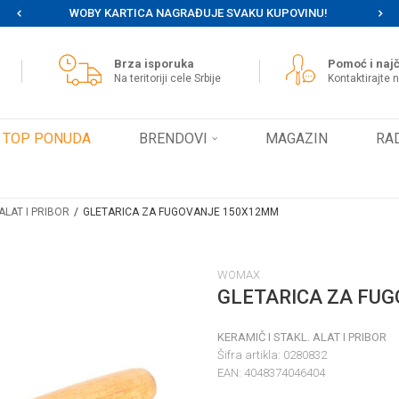
WOBY KARTICA NAGRAĐUJE SVAKU KUPOVINU!
MOG
Brza isporuka
Pomoć i najč
Na teritoriji cele Srbije
Kontaktirajte 
TOP PONUDA
BRENDOVI
MAGAZIN
RA
ALAT I PRIBOR
GLETARICA ZA FUGOVANJE 150X12MM
WOMAX
GLETARICA ZA FU
KERAMIČ I STAKL. ALAT I PRIBOR
Šifra artikla:
0280832
EAN:
4048374046404