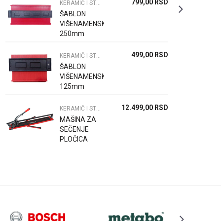
799,00
RSD
KERAMIČ I STAKL. ALAT I PRIBOR
ŠABLON
VIŠENAMENSKI
250mm
499,00
RSD
KERAMIČ I STAKL. ALAT I PRIBOR
ŠABLON
VIŠENAMENSKI
125mm
12.499,00
RSD
KERAMIČ I STAKL. ALAT I PRIBOR
MAŠINA ZA
SEČENJE
PLOČICA
900MM