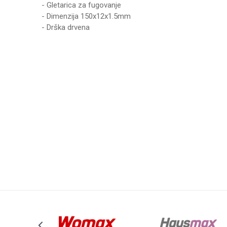
- Gletarica za fugovanje
- Dimenzija 150x12x1.5mm
- Drška drvena
Karakteristika
Vrednost
Ime/Nadimak
Kategorija
KERAMIČ I STAK
Brend
WOMAX
Poruka
Anti-spam zaštita - izračunajte koliko je 2 + 3 :
POŠALJI