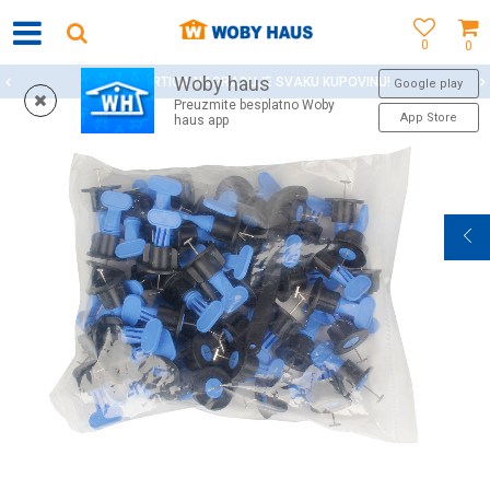
0
0
Woby haus
WOBY KARTICA NAGRAĐUJE SVAKU KUPOVINU!
Google play
Preuzmite besplatno Woby
App Store
haus app