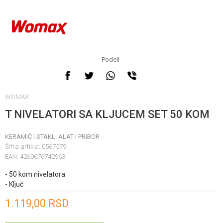
Podeli
WOMAX
T NIVELATORI SA KLJUCEM SET 50 KOM
KERAMIČ I STAKL. ALAT I PRIBOR
Šifra artikla:
0567579
EAN:
4260676742963
- 50 kom nivelatora
- Ključ
Unesi količinu
1.119,00
RSD