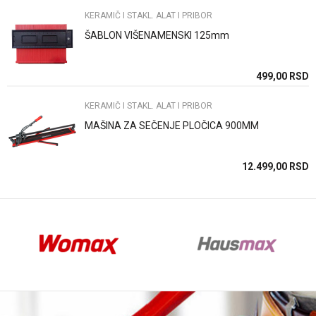
KERAMIČ I STAKL. ALAT I PRIBOR
ŠABLON VIŠENAMENSKI 125mm
Anti-spam zaštita - izračunajte koliko je 4 + 1 :
SD
499,00
RSD
KERAMIČ I STAKL. ALAT I PRIBOR
POŠALJI
MAŠINA ZA SEČENJE PLOČICA 900MM
SD
12.499,00
RSD