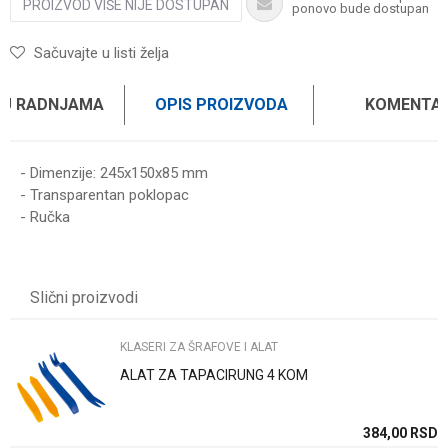
PROIZVOD VIŠE NIJE DOSTUPAN
ponovo bude dostupan
Sačuvajte u listi želja
 U RADNJAMA
OPIS PROIZVODA
KOMENTAR
- Dimenzije: 245x150x85 mm
- Transparentan poklopac
- Ručka
Ime/Nadimak
Slični proizvodi
Email
KLASERI ZA ŠRAFOVE I ALAT
ALAT ZA TAPACIRUNG 4 KOM
Poruka
SD
384,00
RSD