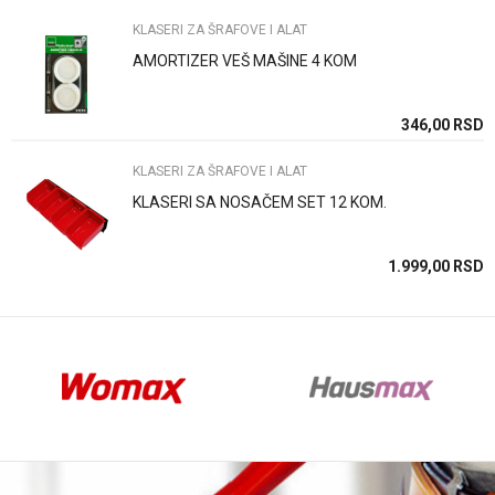
KLASERI ZA ŠRAFOVE I ALAT
AMORTIZER VEŠ MAŠINE 4 KOM
Anti-spam zaštita - izračunajte koliko je 2 + 3 :
SD
346,00
RSD
KLASERI ZA ŠRAFOVE I ALAT
POŠALJI
KLASERI SA NOSAČEM SET 12 KOM.
SD
1.999,00
RSD