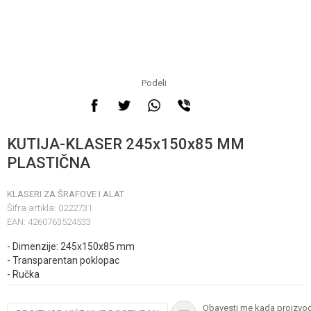
Podeli
Obavestite me kada
proizvod bude dostupan
KUTIJA-KLASER 245x150x85 MM
PLASTIČNA
KLASERI ZA ŠRAFOVE I ALAT
Šifra artikla:
0222731
EAN:
4260763524533
- Dimenzije: 245x150x85 mm
Unesi količinu
- Transparentan poklopac
- Ručka
Obavesti me kada proizvo