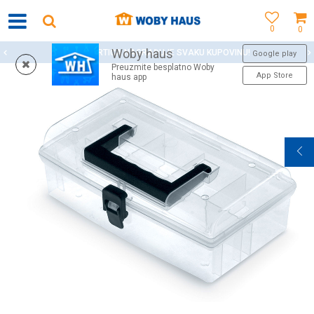
0
0
Woby haus
WOBY KARTICA NAGRAĐUJE SVAKU KUPOVINU!
Google play
Preuzmite besplatno Woby
App Store
haus app