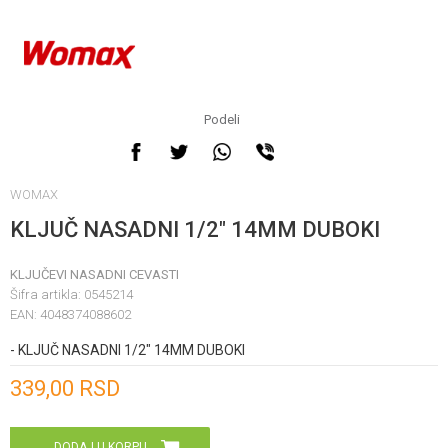
Podeli
WOMAX
KLJUČ NASADNI 1/2" 14MM DUBOKI
KLJUČEVI NASADNI CEVASTI
Šifra artikla:
0545214
EAN:
4048374088602
- KLJUČ NASADNI 1/2" 14MM DUBOKI
Unesi količinu
339,00
RSD
DODAJ U KORPU