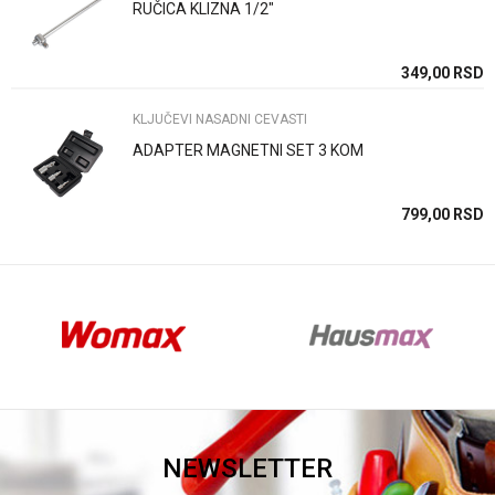
RUČICA KLIZNA 1/2"
Anti-spam zaštita - izračunajte koliko je 6 - 1 :
SD
349,00
RSD
KLJUČEVI NASADNI CEVASTI
POŠALJI
ADAPTER MAGNETNI SET 3 KOM
SD
799,00
RSD
NEWSLETTER