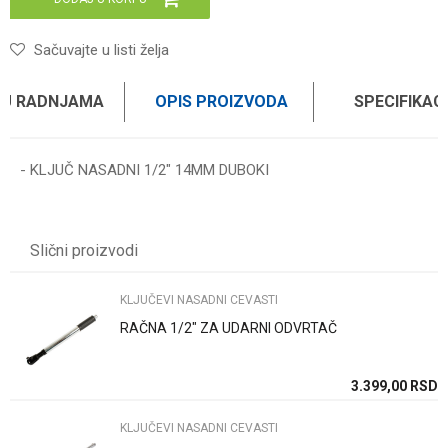
Sačuvajte u listi želja
 U RADNJAMA
OPIS PROIZVODA
SPECIFIKAC
- KLJUČ NASADNI 1/2" 14MM DUBOKI
Karakteristika
Vrednost
Ime/Nadimak
Kategorija
KLJUČEVI NASADNI CEVASTI
Slični proizvodi
Brend
WOMAX
Email
KLJUČEVI NASADNI CEVASTI
RAČNA 1/2" ZA UDARNI ODVRTAČ
Poruka
SD
3.399,00
RSD
KLJUČEVI NASADNI CEVASTI