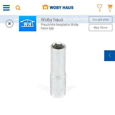
0
0
Woby haus
MOGUĆNOST BESPLATNE ISPORUKE ZA WEB PORUDŽBINE!
Google play
Preuzmite besplatno Woby
App Store
haus app