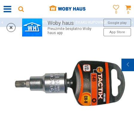
0
0
Woby haus
WOBY KARTICA NAGRAĐUJE SVAKU KUPOVINU!
Google play
Preuzmite besplatno Woby
App Store
haus app