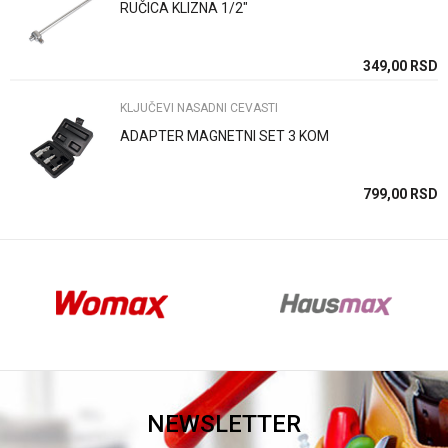
RUČICA KLIZNA 1/2"
Anti-spam zaštita - izračunajte koliko je 4 + 1 :
SD
349,00
RSD
KLJUČEVI NASADNI CEVASTI
POŠALJI
ADAPTER MAGNETNI SET 3 KOM
SD
799,00
RSD
NEWSLETTER