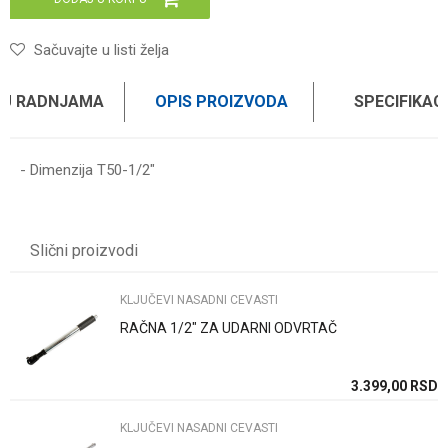
Sačuvajte u listi želja
 U RADNJAMA
OPIS PROIZVODA
SPECIFIKAC
- Dimenzija T50-1/2"
Karakteristika
Vrednost
Ime/Nadimak
Kategorija
KLJUČEVI NASADNI CEVASTI
Slični proizvodi
Brend
TACTIX
Email
KLJUČEVI NASADNI CEVASTI
RAČNA 1/2" ZA UDARNI ODVRTAČ
Poruka
SD
3.399,00
RSD
KLJUČEVI NASADNI CEVASTI