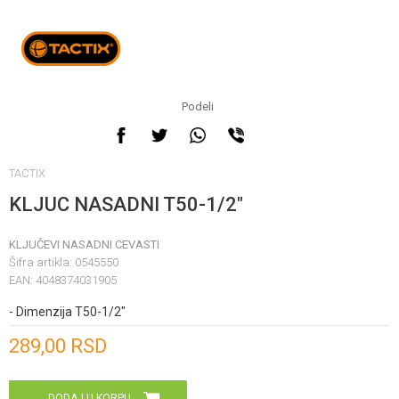
Podeli
TACTIX
KLJUC NASADNI T50-1/2"
KLJUČEVI NASADNI CEVASTI
Šifra artikla:
0545550
EAN:
4048374031905
- Dimenzija T50-1/2"
Unesi količinu
289,00
RSD
DODAJ U KORPU