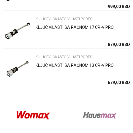
SD
999,00
RSD
KLJUČEVI OKASTO VILASTI PODES
KLJUČ VILASTI SA RAČNOM 17 CR-V PRO
Anti-spam zaštita - izračunajte koliko je 6 - 1 :
SD
879,00
RSD
KLJUČEVI OKASTO VILASTI PODES
POŠALJI
KLJUČ VILASTI SA RAČNOM 13 CR-V PRO
SD
679,00
RSD