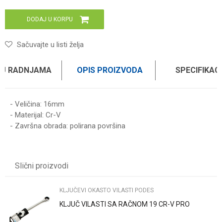
DODAJ U KORPU
Sačuvajte u listi želja
 U RADNJAMA
OPIS PROIZVODA
SPECIFIKAC
- Veličina: 16mm
- Materijal: Cr-V
- Završna obrada: polirana površina
Karakteristika
Vrednost
Ime/Nadimak
Kategorija
KLJUČEVI OKASTO VILASTI PODES
Slični proizvodi
Brend
WOMAX
Email
KLJUČEVI OKASTO VILASTI PODES
KLJUČ VILASTI SA RAČNOM 19 CR-V PRO
Poruka