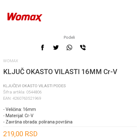
Podeli
WOMAX
KLJUČ OKASTO VILASTI 16MM Cr-V
KLJUČEVI OKASTO VILASTI PODES
Šifra artikla:
0544806
EAN:
4260763521969
- Veličina: 16mm
- Materijal: Cr-V
- Završna obrada: polirana površina
Unesi količinu
219,00
RSD