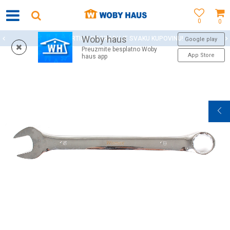
0
0
Woby haus
WOBY KARTICA NAGRAĐUJE SVAKU KUPOVINU!
Google play
Preuzmite besplatno Woby
App Store
haus app