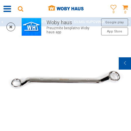
0
0
Woby haus
WOBY KARTICA NAGRAĐUJE SVAKU KUPOVINU!
Google play
Preuzmite besplatno Woby
App Store
haus app