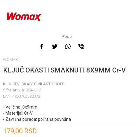
Podeli
WOMAX
KLJUČ OKASTI SMAKNUTI 8X9MM Cr-V
KLJUČEVI OKASTO VILASTI PODES
Šifra artikla:
0544817
EAN:
4260763522072
- Veličina: 8x9mm
- Materijal: Cr-V
- Završna obrada: polirana površina
Unesi količinu
179,00
RSD