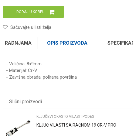
DODAJ U KORPU
Sačuvajte u listi želja
 U RADNJAMA
OPIS PROIZVODA
SPECIFIKAC
- Veličina: 8x9mm
- Materijal: Cr-V
- Završna obrada: polirana površina
Karakteristika
Vrednost
Ime/Nadimak
Kategorija
KLJUČEVI OKASTO VILASTI PODES
Slični proizvodi
Brend
WOMAX
Email
KLJUČEVI OKASTO VILASTI PODES
KLJUČ VILASTI SA RAČNOM 19 CR-V PRO
Poruka