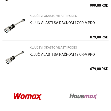
SD
999,00
RSD
KLJUČEVI OKASTO VILASTI PODES
KLJUČ VILASTI SA RAČNOM 17 CR-V PRO
Anti-spam zaštita - izračunajte koliko je 9 - 4 :
SD
879,00
RSD
KLJUČEVI OKASTO VILASTI PODES
POŠALJI
KLJUČ VILASTI SA RAČNOM 13 CR-V PRO
SD
679,00
RSD