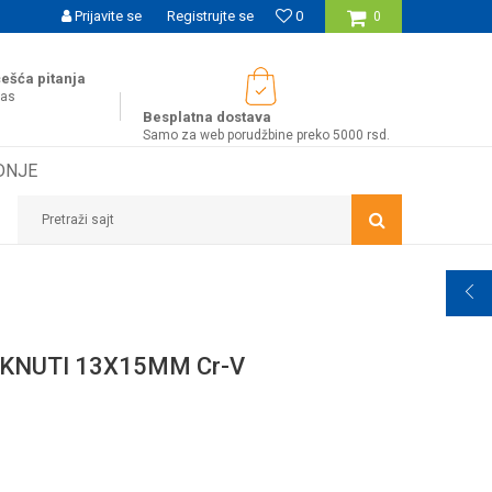
UĆNOST BESPLATNE ISPORUKE ZA WEB PORUDŽBINE!
Prijavite se
Registrujte se
0
0
ešća pitanja
nas
Besplatna dostava
Samo za web porudžbine preko 5000 rsd.
DNJE
Pretraži sajt
KNUTI 13X15MM Cr-V