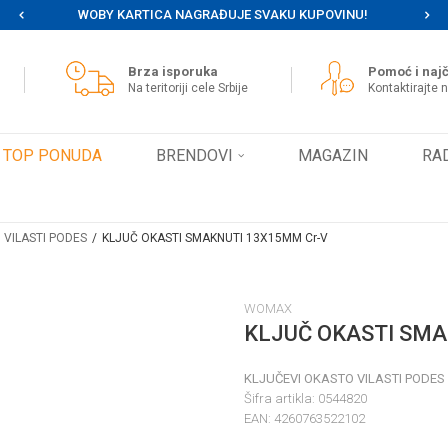
WOBY KARTICA NAGRAĐUJE SVAKU KUPOVINU!
MOG
Brza isporuka
Pomoć i najč
Na teritoriji cele Srbije
Kontaktirajte 
TOP PONUDA
BRENDOVI
MAGAZIN
RA
 VILASTI PODES
KLJUČ OKASTI SMAKNUTI 13X15MM Cr-V
WOMAX
KLJUČ OKASTI SMA
KLJUČEVI OKASTO VILASTI PODES
Šifra artikla:
0544820
EAN:
4260763522102