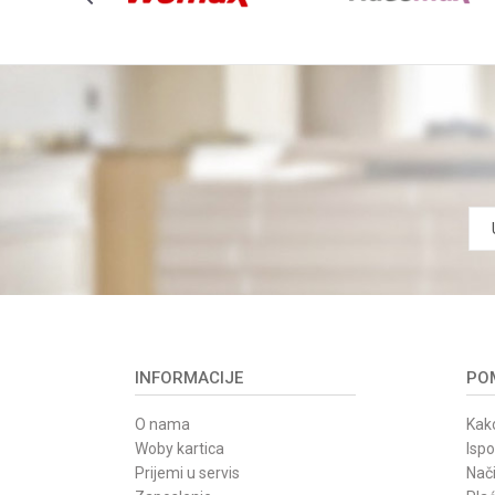
INFORMACIJE
POM
O nama
Kako
Woby kartica
Isp
Prijemi u servis
Nači