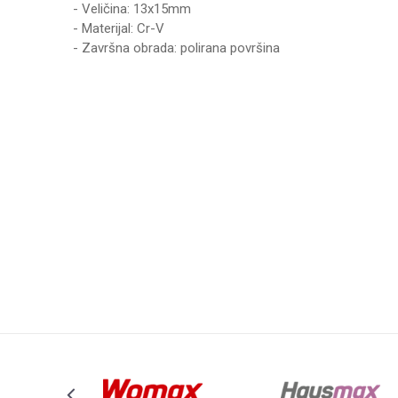
- Veličina: 13x15mm
- Materijal: Cr-V
- Završna obrada: polirana površina
Karakteristika
Vrednost
Ime/Nadimak
Kategorija
KLJUČEVI OKAST
Brend
WOMAX
Poruka
Anti-spam zaštita - izračunajte koliko je 4 + 1 :
POŠALJI