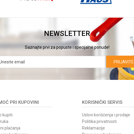
NEWSLETTER
Saznajte prvi za popuste i specijalne ponude!
PRIJAVITE
OĆ PRI KUPOVINI
KORISNIČKI SERVIS
 kupiti
Uslovi korišćenja i prodaje
oruka
Politika privatnosti
ni plaćanja
Reklamacije