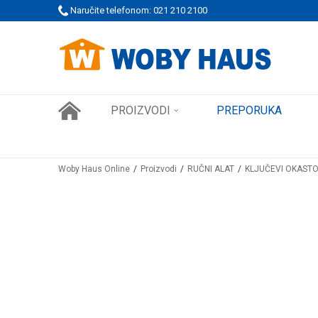
 PORUDŽBINE!
Naručite telefonom: 021 210 2100
SIGURNO PLAĆANJE PLATNIM KARTICAMA
PROIZVODI
PREPORUKA
Woby Haus Online
Proizvodi
RUČNI ALAT
KLJUČEVI OKASTO