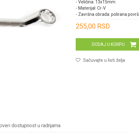
- Veličina: 13x15mm
- Materijal: Cr-V
- Završna obrada: polirana površ
Unesi količinu
255,00
RSD
DODAJ U KORPU
Sačuvajte u listi želja
overi dostupnost u radnjama