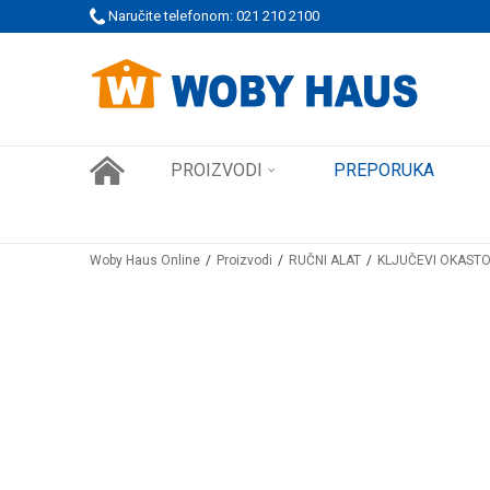
 PORUDŽBINE!
Naručite telefonom: 021 210 2100
SIGURNO PLAĆANJE PLATNIM KARTICAMA
PROIZVODI
PREPORUKA
Woby Haus Online
Proizvodi
RUČNI ALAT
KLJUČEVI OKASTO