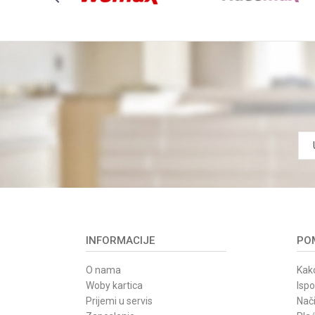
INFORMACIJE
POM
O nama
Kako
Woby kartica
Isp
Prijemi u servis
Nači