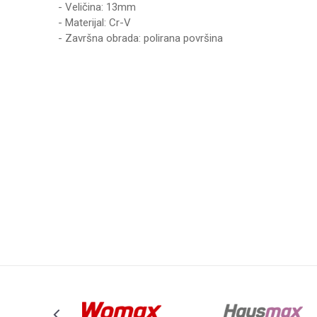
- Veličina: 13mm
- Materijal: Cr-V
- Završna obrada: polirana površina
Karakteristika
Vrednost
Ime/Nadimak
Kategorija
KLJUČEVI OKAST
Brend
WOMAX
Poruka
Anti-spam zaštita - izračunajte koliko je 9 - 4 :
POŠALJI