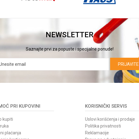
NEWSLETTER
Saznajte prvi za popuste i specijalne ponude!
PRIJAVITE
OĆ PRI KUPOVINI
KORISNIČKI SERVIS
 kupiti
Uslovi korišćenja i prodaje
oruka
Politika privatnosti
ni plaćanja
Reklamacije