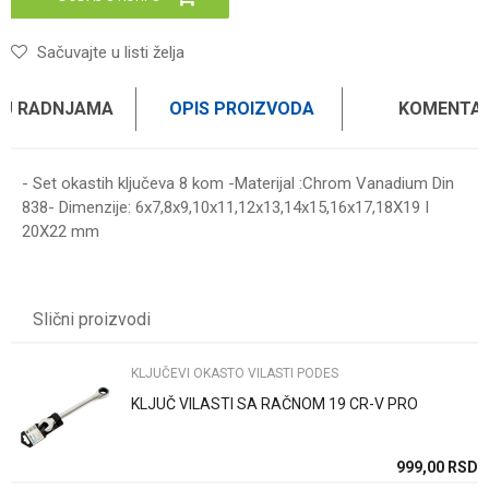
Sačuvajte u listi želja
 U RADNJAMA
OPIS PROIZVODA
KOMENTAR
- Set okastih ključeva 8 kom -Materijal :Chrom Vanadium Din
838- Dimenzije: 6x7,8x9,10x11,12x13,14x15,16x17,18X19 I
20X22 mm
Ime/Nadimak
Slični proizvodi
Email
KLJUČEVI OKASTO VILASTI PODES
KLJUČ VILASTI SA RAČNOM 19 CR-V PRO
Poruka
SD
999,00
RSD