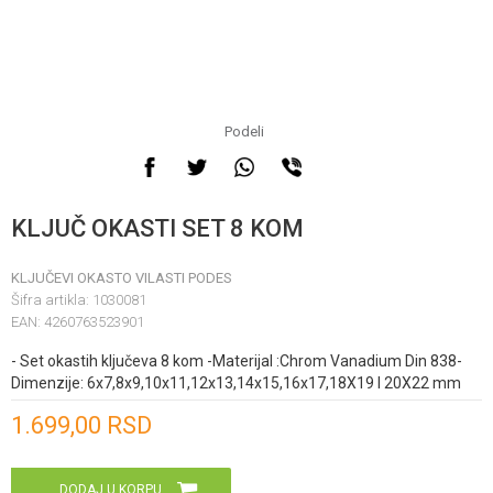
Podeli
KLJUČ OKASTI SET 8 KOM
KLJUČEVI OKASTO VILASTI PODES
Šifra artikla:
1030081
EAN:
4260763523901
- Set okastih ključeva 8 kom -Materijal :Chrom Vanadium Din 838-
Dimenzije: 6x7,8x9,10x11,12x13,14x15,16x17,18X19 I 20X22 mm
Unesi količinu
1.699,00
RSD
DODAJ U KORPU