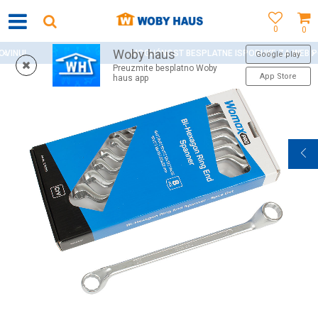
0
0
Woby haus
MOGUĆNOST BESPLATNE ISPORUKE ZA WEB PORUDŽBINE!
Google play
Preuzmite besplatno Woby
App Store
haus app