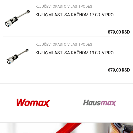
KLJUČEVI OKASTO VILASTI PODES
KLJUČ VILASTI SA RAČNOM 17 CR-V PRO
Anti-spam zaštita - izračunajte koliko je 2 + 3 :
SD
879,00
RSD
KLJUČEVI OKASTO VILASTI PODES
POŠALJI
KLJUČ VILASTI SA RAČNOM 13 CR-V PRO
SD
679,00
RSD