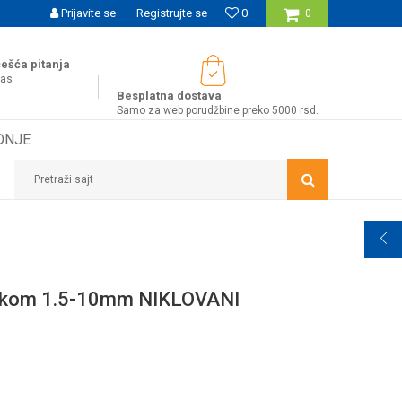
SIGURNO PLAĆANJE PLATNIM KARTICAMA
Prijavite se
Registrujte se
0
WOBY KA
0
ešća pitanja
nas
Besplatna dostava
Samo za web porudžbine preko 5000 rsd.
DNJE
Pretraži sajt
9kom 1.5-10mm NIKLOVANI