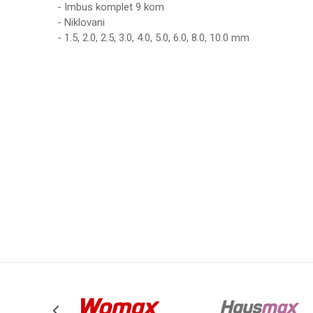
- Imbus komplet 9 kom
- Niklovani
- 1.5, 2.0, 2.5, 3.0, 4.0, 5.0, 6.0, 8.0, 10.0 mm
Karakteristika
Ime/Nadimak
Kategorija
Brend
Poruka
Anti-spam zaštita - izračunajte koliko je 6 - 1 :
POŠALJI