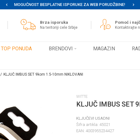
MOGUĆNOST BESPLATNE ISPORUKE ZA WEB PORUDŽBINE!
Brza isporuka
Pomoć i najč
Na teritoriji cele Srbije
Kontaktirajte 
TOP PONUDA
BRENDOVI
MAGAZIN
RA
KLJUČ IMBUS SET 9kom 1.5-10mm NIKLOVANI
WITTE
KLJUČ IMBUS SET 
KLJUČEVI USADNI
Šifra artikla:
45021
EAN:
4003955234427