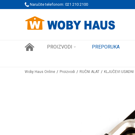
Naručite telefonom: 021 210 2100
WOBY KARTICA NAGRAĐUJE SVAKU KUPOVINU!
PROIZVODI
PREPORUKA
Woby Haus Online
Proizvodi
RUČNI ALAT
KLJUČEVI USADNI