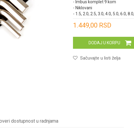
- Imbus komplet 9 kom
- Niklovani
- 1.5, 2.0, 2.5, 3.0, 4.0, 5.0, 6.0, 
Unesi količinu
1.449,00
RSD
DODAJ U KORPU
Sačuvajte u listi želja
overi dostupnost u radnjama