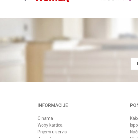
INFORMACIJE
POM
O nama
Kako
Woby kartica
Isp
Prijemi u servis
Nači