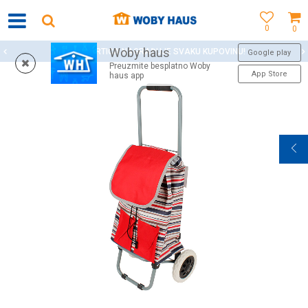
0
0
Woby haus
WOBY KARTICA NAGRAĐUJE SVAKU KUPOVINU!
Google play
Preuzmite besplatno Woby
App Store
haus app