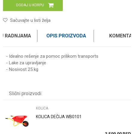
DODAJ U KORPU
Sačuvajte u listi želja
 U RADNJAMA
OPIS PROIZVODA
KOMENTAR
- Idealno rešenje za pomoc prilikom transports
- Lake za upravljanje
- Nosivost 25 kg
Ime/Nadimak
Slični proizvodi
Email
KOLICA
KOLICA DEČIJA WB0101
Poruka