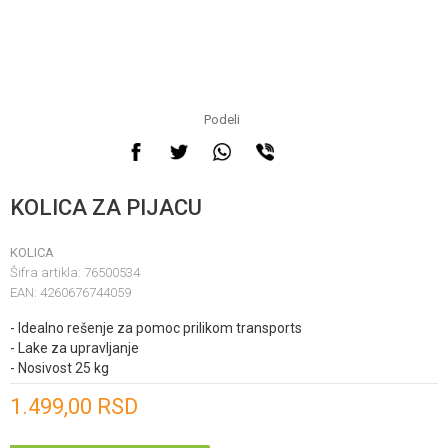
Podeli
KOLICA ZA PIJACU
KOLICA
Šifra artikla:
76500534
EAN:
4260676744059
- Idealno rešenje za pomoc prilikom transports
- Lake za upravljanje
- Nosivost 25 kg
Unesi količinu
1.499,00
RSD