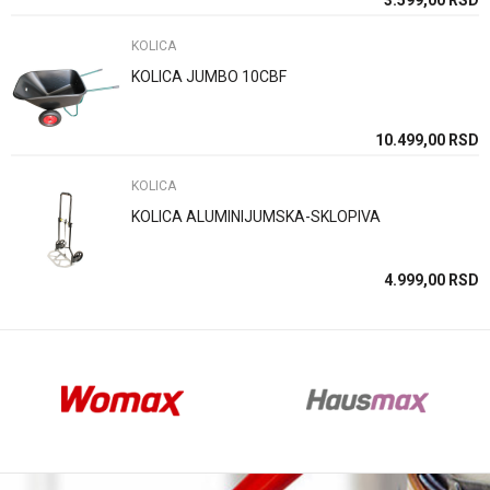
SD
3.599,00
RSD
KOLICA
KOLICA JUMBO 10CBF
Anti-spam zaštita - izračunajte koliko je 6 - 1 :
SD
10.499,00
RSD
KOLICA
POŠALJI
KOLICA ALUMINIJUMSKA-SKLOPIVA
SD
4.999,00
RSD