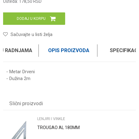
Ušteda:
178,50
RSD
DODAJ U KORPU
Sačuvajte u listi želja
 U RADNJAMA
OPIS PROIZVODA
SPECIFIKAC
- Metar Drveni
- Dužina 2m
Karakteristika
Vrednost
Ime/Nadimak
Kategorija
LENJIRI I VINKLE
Slični proizvodi
Brend
WOMAX
Email
LENJIRI I VINKLE
TROUGAO AL 180MM
Poruka