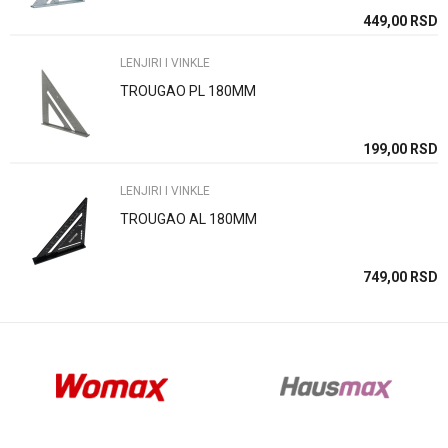
SD
449,00
RSD
LENJIRI I VINKLE
TROUGAO PL 180MM
Anti-spam zaštita - izračunajte koliko je 4 + 1 :
SD
199,00
RSD
LENJIRI I VINKLE
POŠALJI
TROUGAO AL 180MM
SD
749,00
RSD