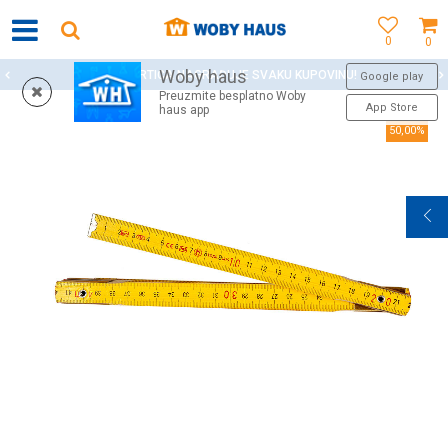
0
0
Woby haus
WOBY KARTICA NAGRAĐUJE SVAKU KUPOVINU!
Google play
Preuzmite besplatno Woby
App Store
haus app
50,00
%