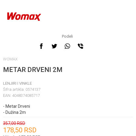
Podeli
WOMAX
METAR DRVENI 2M
LENJIRI I VINKLE
Šifra artikla:
0574137
EAN:
4048374085717
- Metar Drveni
- Dužina 2m
357,00
RSD
178,50
RSD
Unesi količinu