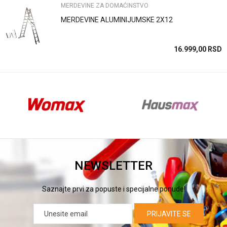
MERDEVINE ZA DOMAĆINSTVO
POŠALJI
MERDEVINE ALUMINIJUMSKE 2X12
SD
16.999,00
RSD
NEWSLETTER
Saznajte prvi za popuste i specijalne ponude!
PRIJAVITE SE