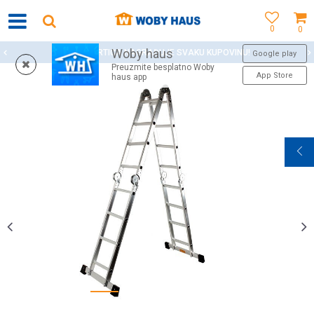
0
0
Woby haus
WOBY KARTICA NAGRAĐUJE SVAKU KUPOVINU!
Google play
Preuzmite besplatno Woby
App Store
haus app
1
2
3
4