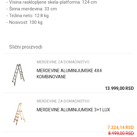
- Visina rasklopljene skela-platforma: 124 cm
- Širina merdevina: 33 cm
- Težina neto: 12.8 kg
- Nosivost: 100 kg
Karakteristika
Vrednost
Ime/Nadimak
Kategorija
MERDEVINE ZA DOMAĆINSTVO
Slični proizvodi
Brend
WOMAX
Email
MERDEVINE ZA DOMAĆINSTVO
MERDEVINE ALUMINIJUMSKE 4X4
Poruka
KOMBINOVANE
SD
13.999,00
RSD
MERDEVINE ZA DOMAĆINSTVO
MERDEVINE ALUMINIJUMSKE 3+1 LUX
Anti-spam zaštita - izračunajte koliko je 6 - 1 :
SD
7.224,14
RSD
8.499,00
RSD