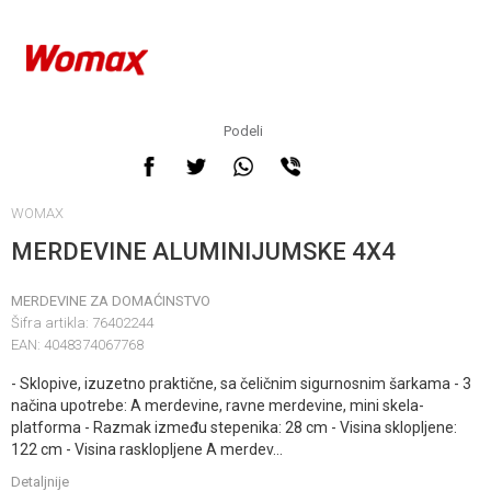
Podeli
WOMAX
MERDEVINE ALUMINIJUMSKE 4X4
MERDEVINE ZA DOMAĆINSTVO
Šifra artikla:
76402244
EAN:
4048374067768
- Sklopive, izuzetno praktične, sa čeličnim sigurnosnim šarkama - 3
načina upotrebe: A merdevine, ravne merdevine, mini skela-
platforma - Razmak između stepenika: 28 cm - Visina sklopljene:
122 cm - Visina rasklopljene A merdev
...
Detaljnije