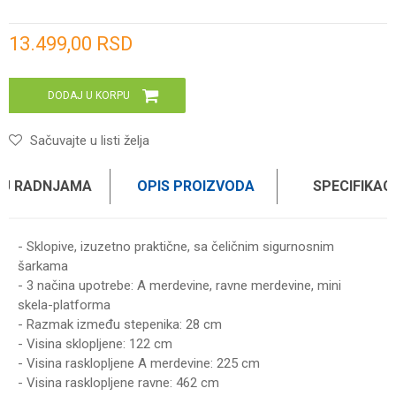
Unesi količinu
13.499,00
RSD
DODAJ U KORPU
Sačuvajte u listi želja
 U RADNJAMA
OPIS PROIZVODA
SPECIFIKAC
- Sklopive, izuzetno praktične, sa čeličnim sigurnosnim
šarkama
- 3 načina upotrebe: A merdevine, ravne merdevine, mini
skela-platforma
- Razmak između stepenika: 28 cm
- Visina sklopljene: 122 cm
- Visina rasklopljene A merdevine: 225 cm
- Visina rasklopljene ravne: 462 cm