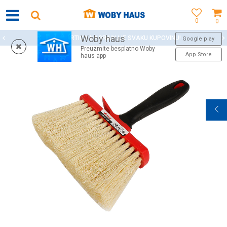
0
0
Woby haus
WOBY KARTICA NAGRAĐUJE SVAKU KUPOVINU!
Google play
Preuzmite besplatno Woby
App Store
haus app