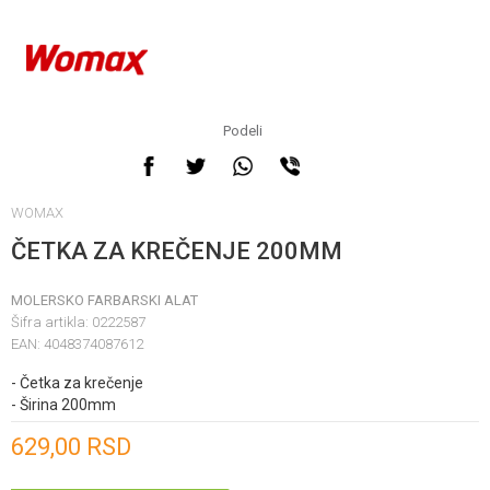
Podeli
WOMAX
ČETKA ZA KREČENJE 200MM
MOLERSKO FARBARSKI ALAT
Šifra artikla:
0222587
EAN:
4048374087612
- Četka za krečenje
- Širina 200mm
Unesi količinu
629,00
RSD