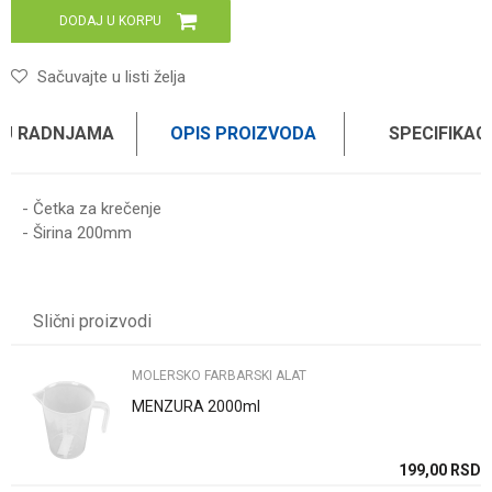
DODAJ U KORPU
Sačuvajte u listi želja
 U RADNJAMA
OPIS PROIZVODA
SPECIFIKAC
- Četka za krečenje
- Širina 200mm
Karakteristika
Vrednost
Ime/Nadimak
Kategorija
MOLERSKO FARBARSKI ALAT
Slični proizvodi
Brend
WOMAX
Email
MOLERSKO FARBARSKI ALAT
MENZURA 2000ml
Poruka
SD
199,00
RSD