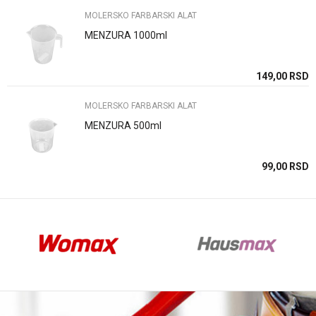
MOLERSKO FARBARSKI ALAT
MENZURA 1000ml
Anti-spam zaštita - izračunajte koliko je 2 + 3 :
SD
149,00
RSD
MOLERSKO FARBARSKI ALAT
POŠALJI
MENZURA 500ml
SD
99,00
RSD