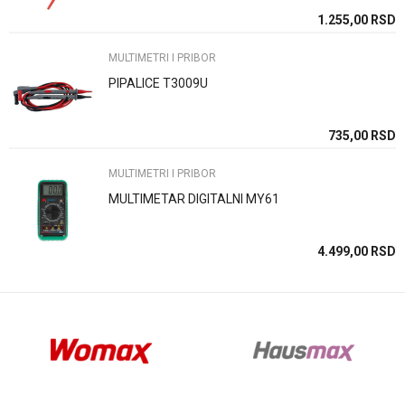
SD
1.255,00
RSD
MULTIMETRI I PRIBOR
PIPALICE T3009U
Anti-spam zaštita - izračunajte koliko je 6 - 1 :
SD
735,00
RSD
MULTIMETRI I PRIBOR
POŠALJI
MULTIMETAR DIGITALNI MY61
SD
4.499,00
RSD