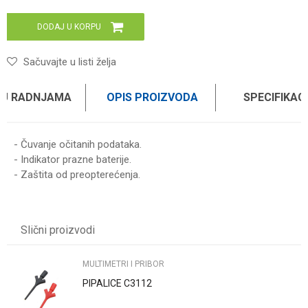
DODAJ U KORPU
Sačuvajte u listi želja
 U RADNJAMA
OPIS PROIZVODA
SPECIFIKAC
- Čuvanje očitanih podataka.
- Indikator prazne baterije.
- Zaštita od preopterećenja.
UPUTSTVO ZA KORIŠĆENJE
Karakteristika
Vrednost
Ime/Nadimak
Preuzmite uputstvo
Kategorija
MULTIMETRI I PRIBOR
Slični proizvodi
Brend
WOMAX
Email
MULTIMETRI I PRIBOR
PIPALICE C3112
Poruka