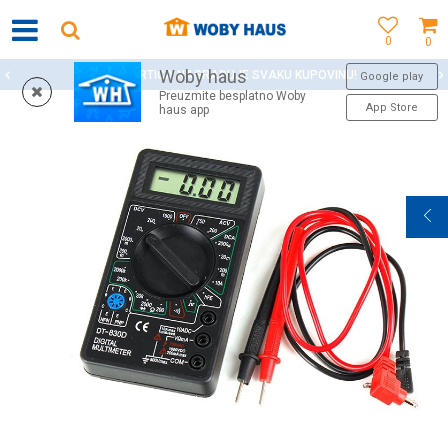
0
0
Woby haus
WOBY KARTICA NAGRAĐUJE SVAKU KUPOVINU!
Google play
Preuzmite besplatno Woby
App Store
haus app