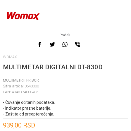
Podeli
WOMAX
MULTIMETAR DIGITALNI DT-830D
MULTIMETRI I PRIBOR
Šifra artikla:
0540000
EAN:
4048374000406
- Čuvanje očitanih podataka.
- Indikator prazne baterije.
- Zaštita od preopterećenja.
Unesi količinu
939,00
RSD