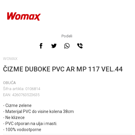
Podeli
WOMAX
ČIZME DUBOKE PVC AR MP 117 VEL.44
OBUĆA
Šifra artikla:
0106814
EAN:
4260763523635
- Cizme zelene
- Materijal PVC do visine kolena 38cm
- Ne klizece
- PVC otporan na ulja i masti.
- 100% vodootporne