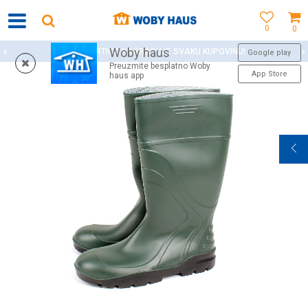
0
0
Woby haus
WOBY KARTICA NAGRAĐUJE SVAKU KUPOVINU!
Google play
Preuzmite besplatno Woby
App Store
haus app