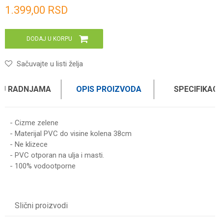
Unesi količinu
1.399,00
RSD
DODAJ U KORPU
Sačuvajte u listi želja
 U RADNJAMA
OPIS PROIZVODA
SPECIFIKAC
- Cizme zelene
- Materijal PVC do visine kolena 38cm
- Ne klizece
- PVC otporan na ulja i masti.
- 100% vodootporne
Karakteristika
Vrednost
Ime/Nadimak
Kategorija
OBUĆA
Slični proizvodi
Brend
WOMAX
Email