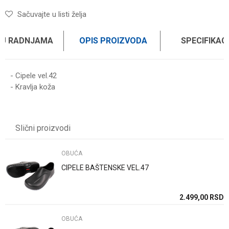
Sačuvajte u listi želja
 U RADNJAMA
OPIS PROIZVODA
SPECIFIKAC
- Cipele vel.42
- Kravlja koža
Karakteristika
Vrednost
Ime/Nadimak
Kategorija
OBUĆA
Slični proizvodi
Brend
WOMAX
Email
OBUĆA
CIPELE BAŠTENSKE VEL.47
Poruka
SD
2.499,00
RSD
OBUĆA