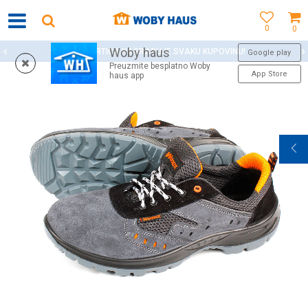
0
0
Woby haus
WOBY KARTICA NAGRAĐUJE SVAKU KUPOVINU!
Google play
Preuzmite besplatno Woby
App Store
haus app