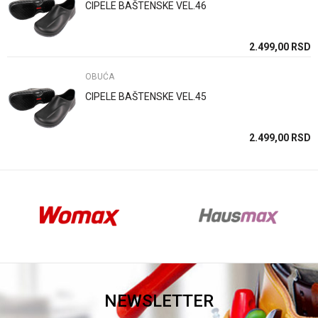
CIPELE BAŠTENSKE VEL.46
Anti-spam zaštita - izračunajte koliko je 9 - 4 :
SD
2.499,00
RSD
OBUĆA
POŠALJI
CIPELE BAŠTENSKE VEL.45
SD
2.499,00
RSD
NEWSLETTER