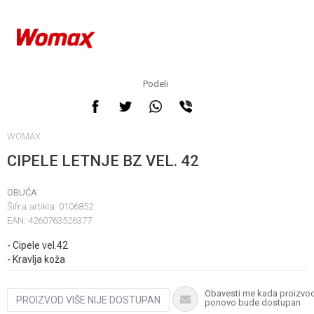
Obavestite me kada
proizvod bude dostupan
Podeli
WOMAX
CIPELE LETNJE BZ VEL. 42
OBUĆA
Šifra artikla:
0106852
EAN:
4260763526377
Unesi količinu
- Cipele vel.42
- Kravlja koža
Obavesti me kada proizvo
PROIZVOD VIŠE NIJE DOSTUPAN
ponovo bude dostupan