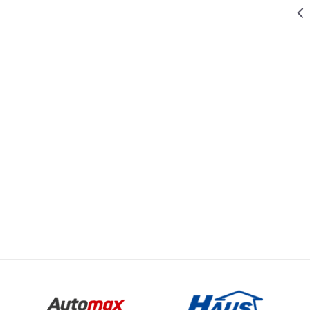
1.099,00
RSD
ODVIJAČI I ZAVRTAČI
ODVIJAČ VDE
nost
Email
SET 4 KOM
AČI I ZAVRTAČI
X PRO
783,19
RSD
ODVIJAČI I ZAVRTAČI
979,00
RSD
ODVIJAČ SET
6 KOM LE
778,00
RSD
ODVIJAČI I ZAVRTAČI
PIN SA
NOSAČEM I
OTVARAČEM
ZA FLAŠE
SET 16 KOM
LE