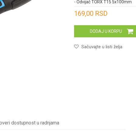
- Odvijač TORX T15 5x100mm
Unesi količinu
169,00
RSD
DODAJ U KORPU
Sačuvajte u listi želja
overi dostupnost u radnjama