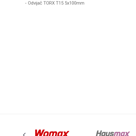
- Odvijač TORX T15 5x100mm
Karakteristika
Vred
Ime/Nadimak
Kategorija
ODVIJ
Brend
WOMA
Poruka
Anti-spam zaštita - izračunajte koliko je 2 + 3 :
POŠALJI