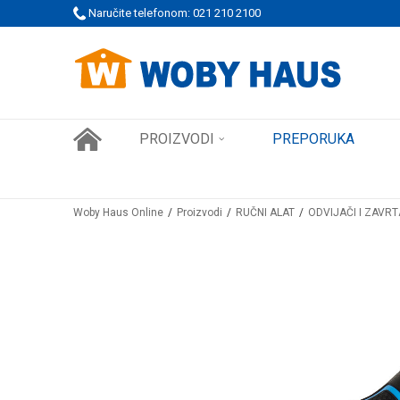
Naručite telefonom: 021 210 2100
WOBY KARTICA NAGRAĐUJE SVAKU KUPOVINU!
PROIZVODI
PREPORUKA
Woby Haus Online
Proizvodi
RUČNI ALAT
ODVIJAČI I ZAVRT