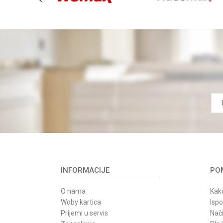
INFORMACIJE
POM
O nama
Kako
Woby kartica
Isp
Prijemi u servis
Nači