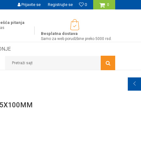
SIGURNO PLAĆANJE PLATNIM KARTICAMA
Prijavite se
Registrujte se
0
WOBY KA
0
ešća pitanja
nas
Besplatna dostava
Samo za web porudžbine preko 5000 rsd.
DNJE
Pretraži sajt
5 5X100MM