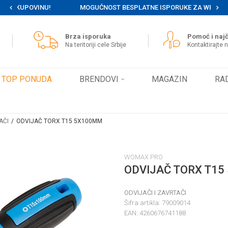
MOGUĆNOST BESPLATNE ISPORUKE ZA WEB PORUDŽBINE!
Brza isporuka
Pomoć i najč
Na teritoriji cele Srbije
Kontaktirajte 
TOP PONUDA
BRENDOVI
MAGAZIN
RA
AČI
ODVIJAČ TORX T15 5X100MM
WOMAX PRO
ODVIJAČ TORX T1
ODVIJAČI I ZAVRTAČI
Šifra artikla:
79009014
EAN:
4260676741188