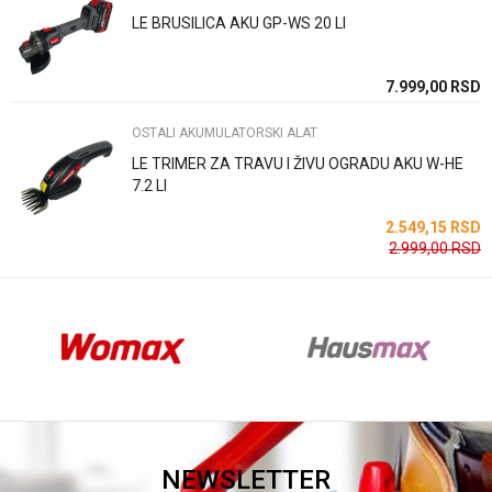
LE BRUSILICA AKU GP-WS 20 LI
Anti-spam zaštita - izračunajte koliko je 9 - 4 :
SD
7.999,00
RSD
SD
OSTALI AKUMULATORSKI ALAT
POŠALJI
LE TRIMER ZA TRAVU I ŽIVU OGRADU AKU W-HE
7.2 LI
SD
2.549,15
RSD
2.999,00
RSD
NEWSLETTER