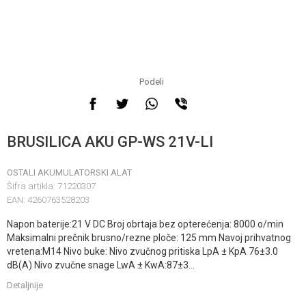
Podeli
BRUSILICA AKU GP-WS 21V-LI
OSTALI AKUMULATORSKI ALAT
Šifra artikla:
71220307
EAN:
4260763528203
Napon baterije:21 V DC Broj obrtaja bez opterećenja: 8000 o/min
Maksimalni prečnik brusno/rezne ploče: 125 mm Navoj prihvatnog
vretena:M14 Nivo buke: Nivo zvučnog pritiska LpA ± KpA 76±3.0
dB(A) Nivo zvučne snage LwA ± KwA:87±3
...
Detaljnije