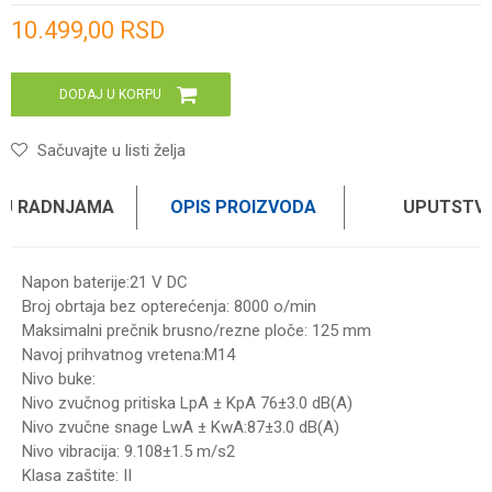
Unesi količinu
10.499,00
RSD
DODAJ U KORPU
Sačuvajte u listi želja
 U RADNJAMA
OPIS PROIZVODA
UPUTSTV
Napon baterije:21 V DC
Broj obrtaja bez opterećenja: 8000 o/min
Maksimalni prečnik brusno/rezne ploče: 125 mm
Navoj prihvatnog vretena:M14
Nivo buke:
Nivo zvučnog pritiska LpA ± KpA 76±3.0 dB(A)
Nivo zvučne snage LwA ± KwA:87±3.0 dB(A)
Nivo vibracija: 9.108±1.5 m/s2
Klasa zaštite: II