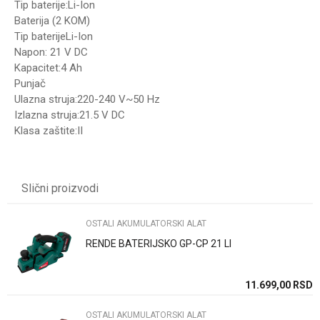
Tip baterije:Li-Ion
Baterija (2 KOM)
Tip baterijeLi-Ion
Napon: 21 V DC
Kapacitet:4 Ah
Punjač
Ulazna struja:220-240 V~50 Hz
Izlazna struja:21.5 V DC
Klasa zaštite:II
UPUTSTVO ZA KORIŠĆENJE
Ime/Nadimak
Preuzmite uputstvo
Slični proizvodi
Email
OSTALI AKUMULATORSKI ALAT
RENDE BATERIJSKO GP-CP 21 LI
Poruka
SD
11.699,00
RSD
OSTALI AKUMULATORSKI ALAT