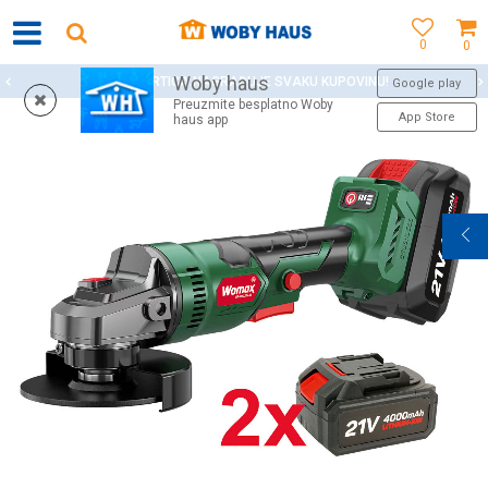
0
0
Woby haus
WOBY KARTICA NAGRAĐUJE SVAKU KUPOVINU!
Google play
Preuzmite besplatno Woby
App Store
haus app