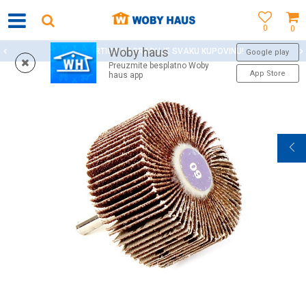
0
0
Woby haus
WOBY KARTICA NAGRAĐUJE SVAKU KUPOVINU!
Google play
Preuzmite besplatno Woby
App Store
haus app