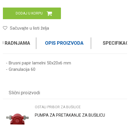
DODAJ U KORPU
Sačuvajte u listi želja
 U RADNJAMA
OPIS PROIZVODA
SPECIFIKAC
- Brusni papir lamelni 50x20x6 mm
- Granulacija 60
Karakteristika
Vrednost
Ime/Nadimak
Kategorija
OSTALI PRIBOR ZA BUŠILICE
Slični proizvodi
Brend
WOMAX
Email
OSTALI PRIBOR ZA BUŠILICE
PUMPA ZA PRETAKANJE ZA BUŠILICU
Poruka