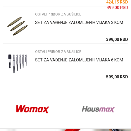
SD
424,15
RSD
499,00
RSD
OSTALI PRIBOR ZA BUŠILICE
SET ZA VAĐENJE ZALOMLJENIH VIJAKA 3 KOM
Anti-spam zaštita - izračunajte koliko je 9 - 4 :
SD
399,00
RSD
OSTALI PRIBOR ZA BUŠILICE
POŠALJI
SET ZA VAĐENJE ZALOMLJENIH VIJAKA 6 KOM
SD
599,00
RSD