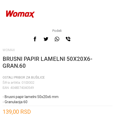
Podeli
WOMAX
BRUSNI PAPIR LAMELNI 50X20X6-
GRAN.60
OSTALI PRIBOR ZA BUŠILICE
Šifra artikla:
0103002
EAN:
4048374040549
- Brusni papir lamelni 50x20x6 mm
- Granulacija 60
Unesi količinu
139,00
RSD