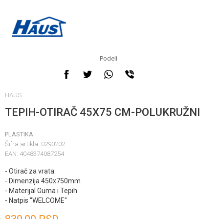
Podeli
HAUS
TEPIH-OTIRAČ 45X75 CM-POLUKRUŽNI
PLASTIKA
Šifra artikla:
0290202
EAN:
4048374087254
- Otirač za vrata
- Dimenzija 450x750mm
- Materijal Guma i Tepih
- Natpis "WELCOME"
Unesi količinu