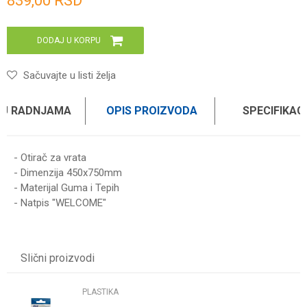
839,00
RSD
DODAJ U KORPU
Sačuvajte u listi želja
 U RADNJAMA
OPIS PROIZVODA
SPECIFIKAC
- Otirač za vrata
- Dimenzija 450x750mm
- Materijal Guma i Tepih
- Natpis "WELCOME"
Karakteristika
Vrednost
Ime/Nadimak
Kategorija
PLASTIKA
Slični proizvodi
Težina specifikacija
0 kg
Email
Brend
HAUS
PLASTIKA