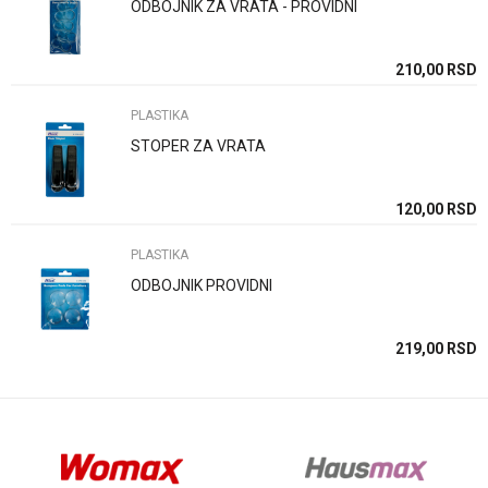
ODBOJNIK ZA VRATA - PROVIDNI
Poruka
SD
210,00
RSD
PLASTIKA
STOPER ZA VRATA
Anti-spam zaštita - izračunajte koliko je 2 + 3 :
SD
120,00
RSD
PLASTIKA
POŠALJI
ODBOJNIK PROVIDNI
SD
219,00
RSD