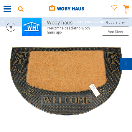
0
0
Woby haus
WOBY KARTICA NAGRAĐUJE SVAKU KUPOVINU!
Google play
Preuzmite besplatno Woby
App Store
haus app