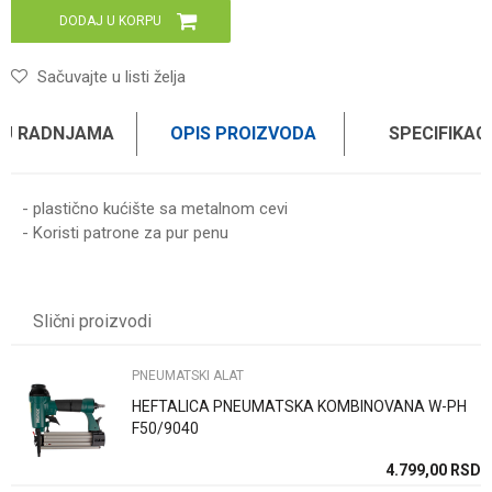
DODAJ U KORPU
Sačuvajte u listi želja
 U RADNJAMA
OPIS PROIZVODA
SPECIFIKAC
- plastično kućište sa metalnom cevi
- Koristi patrone za pur penu
Karakteristika
Vrednost
Ime/Nadimak
Kategorija
PNEUMATSKI ALAT
Slični proizvodi
Brend
WOMAX
Email
PNEUMATSKI ALAT
HEFTALICA PNEUMATSKA KOMBINOVANA W-PH
Poruka
F50/9040
SD
4.799,00
RSD