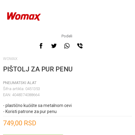
Podeli
WOMAX
PIŠTOLJ ZA PUR PENU
PNEUMATSKI ALAT
Šifra artikla:
0451353
EAN:
4048374088664
- plastično kućište sa metalnom cevi
- Koristi patrone za pur penu
Unesi količinu
749,00
RSD