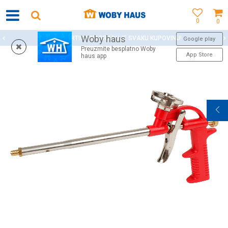
0
0
Woby haus
WOBY KARTICA NAGRAĐUJE SVAKU KUPOVINU!
Google play
Preuzmite besplatno Woby
App Store
haus app