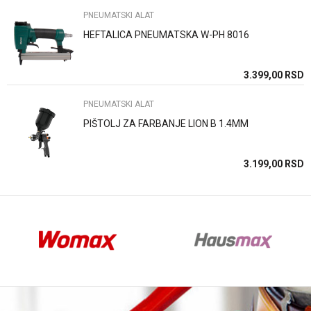
PNEUMATSKI ALAT
HEFTALICA PNEUMATSKA W-PH 8016
Anti-spam zaštita - izračunajte koliko je 9 - 4 :
SD
3.399,00
RSD
PNEUMATSKI ALAT
POŠALJI
PIŠTOLJ ZA FARBANJE LION B 1.4MM
SD
3.199,00
RSD