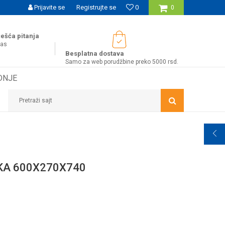
UĆNOST BESPLATNE ISPORUKE ZA WEB PORUDŽBINE!
Prijavite se
Registrujte se
0
0
ešća pitanja
nas
Besplatna dostava
Samo za web porudžbine preko 5000 rsd.
DNJE
Pretraži sajt
KA 600X270X740