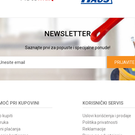
NEWSLETTER
Saznajte prvi za popuste i specijalne ponude!
PRIJAVITE
OĆ PRI KUPOVINI
KORISNIČKI SERVIS
 kupiti
Uslovi korišćenja i prodaje
oruka
Politika privatnosti
ni plaćanja
Reklamacije