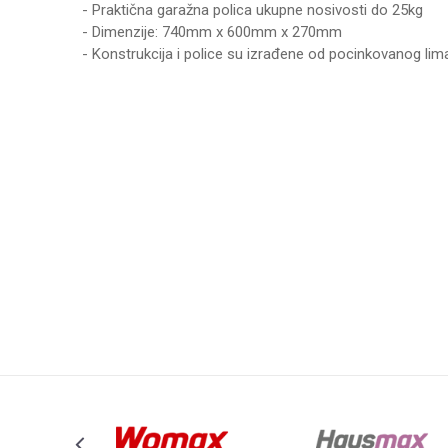
- Praktična garažna polica ukupne nosivosti do 25kg
- Dimenzije: 740mm x 600mm x 270mm
- Konstrukcija i police su izrađene od pocinkovanog lim
Karakteristika
Vr
Ime/Nadimak
Kategorija
PO
Težina specifikacija
0 k
Poruka
Brend
WO
Anti-spam zaštita - izračunajte koliko je 9 - 4 :
POŠALJI