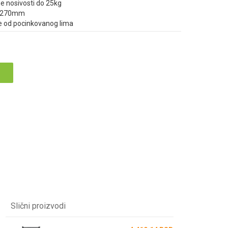
e nosivosti do 25kg
x 270mm
ene od pocinkovanog lima
Slični proizvodi