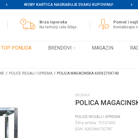
WOBY KARTICA NAGRAĐUJE SVAKU KUPOVINU!
MOG
Brza isporuka
Pomoć i najč
Na teritoriji cele Srbije
Kontaktirajte 
TOP PONUDA
BRENDOVI
MAGAZIN
RA
INE
POLICE REGALI I OPREMA
POLICA MAGACINSKA 600X270X740
WOMAX
POLICA MAGACINS
POLICE REGALI I OPREMA
Šifra artikla:
70107400
EAN:
4262466752787