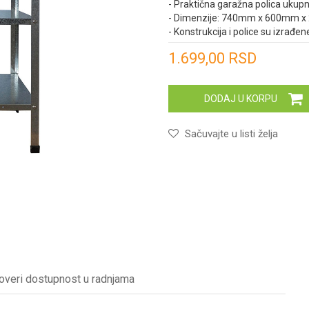
- Praktična garažna polica ukupn
- Dimenzije: 740mm x 600mm 
- Konstrukcija i police su izrađ
Unesi količinu
1.699,00
RSD
DODAJ U KORPU
Sačuvajte u listi želja
overi dostupnost u radnjama