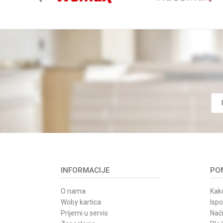
INFORMACIJE
POM
O nama
Kako
Woby kartica
Isp
Prijemi u servis
Nači