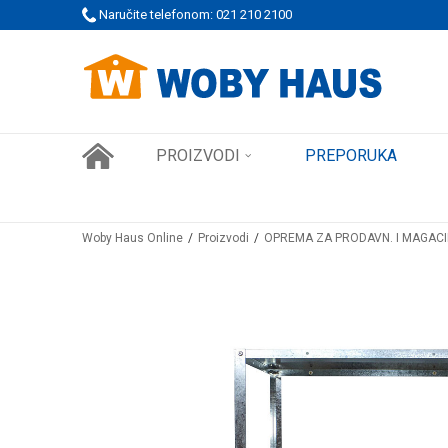
 PORUDŽBINE!
Naručite telefonom: 021 210 2100
SIGURNO PLAĆANJE PLATNIM KARTICAMA
PROIZVODI
PREPORUKA
Woby Haus Online
Proizvodi
OPREMA ZA PRODAVN. I MAGAC