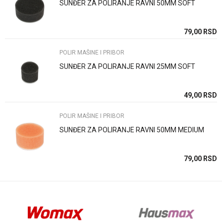
SUNĐER ZA POLIRANJE RAVNI 50MM SOFT
Poruka
SD
79,00
RSD
POLIR MAŠINE I PRIBOR
SUNĐER ZA POLIRANJE RAVNI 25MM SOFT
Anti-spam zaštita - izračunajte koliko je 9 - 4 :
SD
49,00
RSD
POLIR MAŠINE I PRIBOR
POŠALJI
SUNĐER ZA POLIRANJE RAVNI 50MM MEDIUM
SD
79,00
RSD