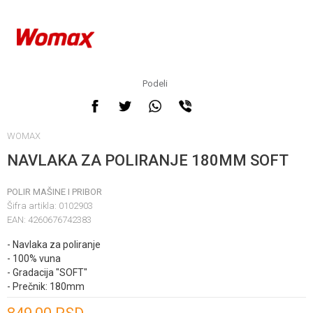
Podeli
WOMAX
NAVLAKA ZA POLIRANJE 180MM SOFT
POLIR MAŠINE I PRIBOR
Šifra artikla:
0102903
EAN:
4260676742383
- Navlaka za poliranje
- 100% vuna
- Gradacija "SOFT"
- Prečnik: 180mm
Unesi količinu