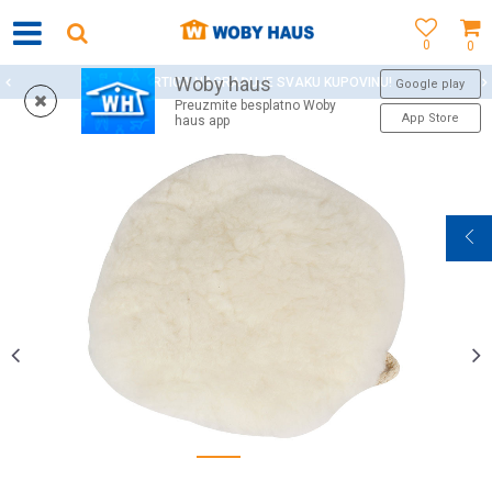
0
0
Woby haus
WOBY KARTICA NAGRAĐUJE SVAKU KUPOVINU!
Google play
Preuzmite besplatno Woby
App Store
haus app
1
2