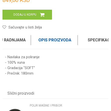
849,00
RSD
DODAJ U KORPU
Sačuvajte u listi želja
 U RADNJAMA
OPIS PROIZVODA
SPECIFIKAC
- Navlaka za poliranje
- 100% vuna
- Gradacija "SOFT"
- Prečnik: 180mm
Karakteristika
Vrednost
Ime/Nadimak
Kategorija
POLIR MAŠINE I PRIBOR
Slični proizvodi
Brend
WOMAX
Email
POLIR MAŠINE I PRIBOR