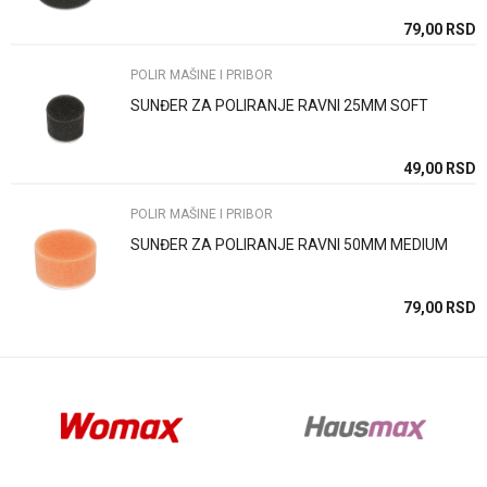
SD
79,00
RSD
POLIR MAŠINE I PRIBOR
SUNĐER ZA POLIRANJE RAVNI 25MM SOFT
Anti-spam zaštita - izračunajte koliko je 9 - 4 :
SD
49,00
RSD
POLIR MAŠINE I PRIBOR
POŠALJI
SUNĐER ZA POLIRANJE RAVNI 50MM MEDIUM
SD
79,00
RSD