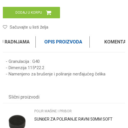
DODAJ U KORPU
Sačuvajte u listi želja
 U RADNJAMA
OPIS PROIZVODA
KOMENTAR
- Granulacija : G40
- Dimenzija 115*22.2
- Namenjeno za brušenje i poliranje nerđajućeg čelika
Ime/Nadimak
Slični proizvodi
Email
POLIR MAŠINE I PRIBOR
SUNĐER ZA POLIRANJE RAVNI 50MM SOFT
Poruka