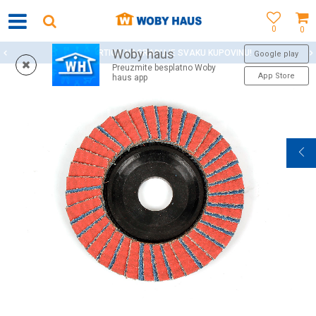
0
0
Woby haus
WOBY KARTICA NAGRAĐUJE SVAKU KUPOVINU!
Google play
Preuzmite besplatno Woby
App Store
haus app