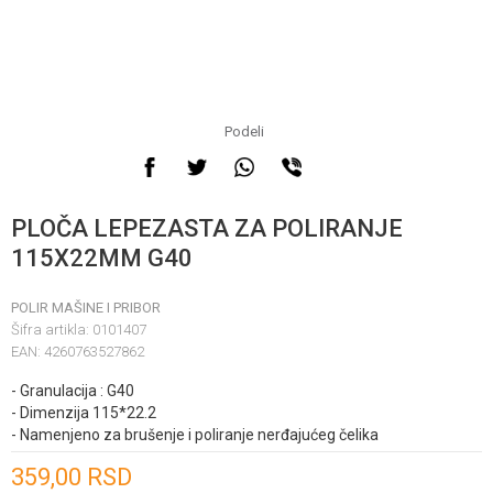
Podeli
PLOČA LEPEZASTA ZA POLIRANJE
115X22MM G40
POLIR MAŠINE I PRIBOR
Šifra artikla:
0101407
EAN:
4260763527862
- Granulacija : G40
- Dimenzija 115*22.2
- Namenjeno za brušenje i poliranje nerđajućeg čelika
Unesi količinu
359,00
RSD