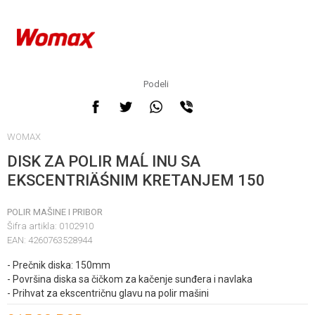
Podeli
WOMAX
DISK ZA POLIR MAĹ INU SA
EKSCENTRIÄŚNIM KRETANJEM 150
POLIR MAŠINE I PRIBOR
Šifra artikla:
0102910
EAN:
4260763528944
- Prečnik diska: 150mm
- Površina diska sa čičkom za kačenje sunđera i navlaka
- Prihvat za ekscentričnu glavu na polir mašini
Unesi količinu