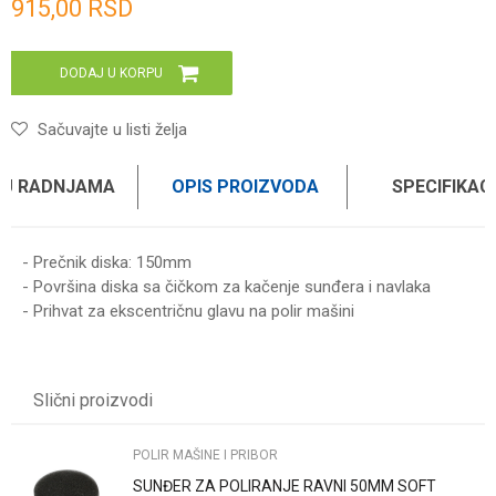
915,00
RSD
DODAJ U KORPU
Sačuvajte u listi želja
 U RADNJAMA
OPIS PROIZVODA
SPECIFIKAC
- Prečnik diska: 150mm
- Površina diska sa čičkom za kačenje sunđera i navlaka
- Prihvat za ekscentričnu glavu na polir mašini
Karakteristika
Vrednost
Ime/Nadimak
Kategorija
POLIR MAŠINE I PRIBOR
Slični proizvodi
Brend
WOMAX
Email
POLIR MAŠINE I PRIBOR
SUNĐER ZA POLIRANJE RAVNI 50MM SOFT