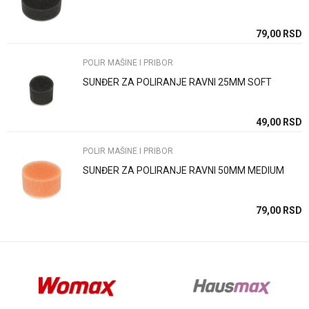
Poruka
SD
79,00
RSD
POLIR MAŠINE I PRIBOR
SUNĐER ZA POLIRANJE RAVNI 25MM SOFT
Anti-spam zaštita - izračunajte koliko je 2 + 3 :
SD
49,00
RSD
POLIR MAŠINE I PRIBOR
POŠALJI
SUNĐER ZA POLIRANJE RAVNI 50MM MEDIUM
SD
79,00
RSD