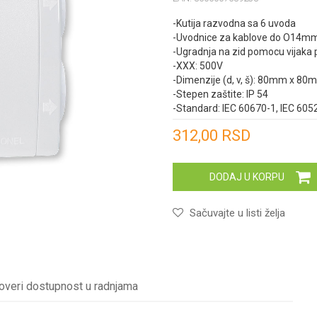
-Kutija razvodna sa 6 uvoda
-Uvodnice za kablove do O14m
-Ugradnja na zid pomocu vijaka
-XXX: 500V
-Dimenzije (d, v, š): 80mm x 
-Stepen zaštite: IP 54
-Standard: IEC 60670-1, IEC 605
Unesi količinu
312,00
RSD
DODAJ U KORPU
Sačuvajte u listi želja
overi dostupnost u radnjama