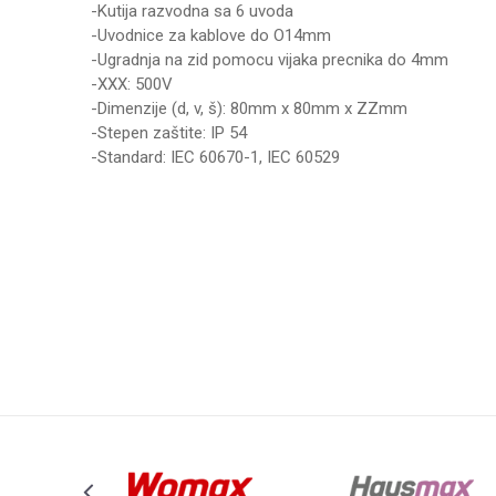
-Kutija razvodna sa 6 uvoda
-Uvodnice za kablove do O14mm
-Ugradnja na zid pomocu vijaka precnika do 4mm
-XXX: 500V
-Dimenzije (d, v, š): 80mm x 80mm x ZZmm
-Stepen zaštite: IP 54
-Standard: IEC 60670-1, IEC 60529
Karakteristika
Vrednos
Ime/Nadimak
Kategorija
PREKIDA
Težina specifikacija
0 kg
Poruka
Brend
ALING-C
Anti-spam zaštita - izračunajte koliko je 6 - 1 :