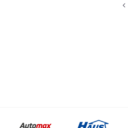
443,00
RSD
PREKIDAČI ,KONEKTORI S. GRLA
Priključnica
dvopolna
POWER sa
plast.
uloškom IP44,
449,00
RSD
PREKIDAČI ,KONEKTORI S. GRLA
bela
Sklopka
naizmenična
t
Email
POWER10A
250V~ IP44,
ČI ,KONEKTORI S. GRLA
bela
449,00
RSD
PREKIDAČI ,KONEKTORI S. GRLA
Sklopka
serijska
ONEL
POWER10A
250V~ IP44,
bela