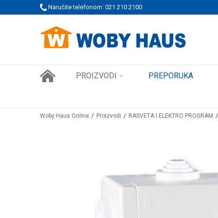
 PORUDŽBINE!
Naručite telefonom: 021 210 2100
SIGURNO PLAĆANJE PLATNIM KARTICAMA
PROIZVODI
PREPORUKA
Woby Haus Online
Proizvodi
RASVETA I ELEKTRO PROGRAM