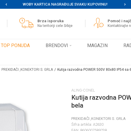
WOBY KARTICA NAGRAĐUJE SVAKU KUPOVINU!
MOG
Brza isporuka
Pomoć i najč
Na teritoriji cele Srbije
Kontaktirajte 
TOP PONUDA
BRENDOVI
MAGAZIN
RA
PREKIDAČI ,KONEKTORI S. GRLA
Kutija razvodna POWER 500V 80x80 IP54 sa 6
ALING-CONEL
Kutija razvodna PO
bela
PREKIDAČI ,KONEKTORI S. GRLA
Šifra artikla:
A2630
EAN:
8606007589238