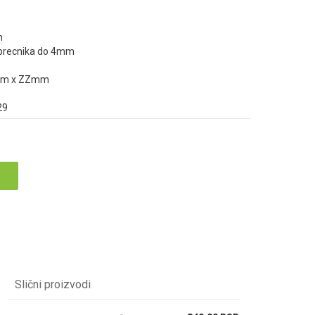
m
 precnika do 4mm
80mm x ZZmm
29
Slični proizvodi