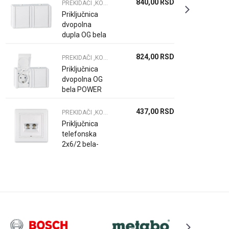
840,00
RSD
PREKIDAČI ,KONEKTORI S. GRLA
Priključnica
dvopolna
dupla OG bela
POWER LINE
824,00
RSD
PREKIDAČI ,KONEKTORI S. GRLA
Priključnica
dvopolna OG
bela POWER
LINE
437,00
RSD
PREKIDAČI ,KONEKTORI S. GRLA
Priključnica
telefonska
2x6/2 bela-
PRESTIGE