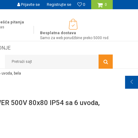
UĆNOST BESPLATNE ISPORUKE ZA WEB PORUDŽBINE!
Prijavite se
Registrujte se
0
0
ešća pitanja
nas
Besplatna dostava
Samo za web porudžbine preko 5000 rsd.
DNJE
Pretraži sajt
 uvoda, bela
WER 500V 80x80 IP54 sa 6 uvoda,