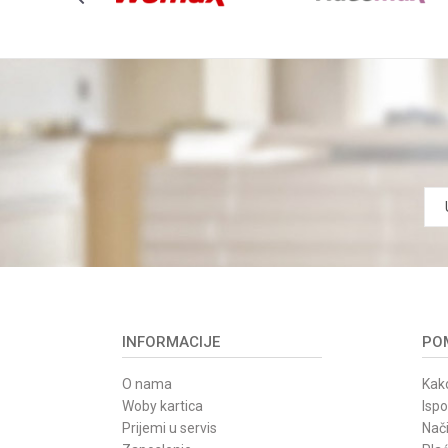
POŠALJI
INFORMACIJE
POM
O nama
Kako
Woby kartica
Isp
Prijemi u servis
Nači