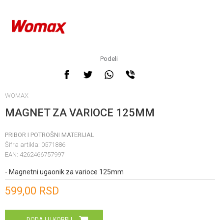
Podeli
WOMAX
MAGNET ZA VARIOCE 125MM
PRIBOR I POTROŠNI MATERIJAL
Šifra artikla:
0571886
EAN:
4262466757997
- Magnetni ugaonik za varioce 125mm
Unesi količinu
599,00
RSD
DODAJ U KORPU