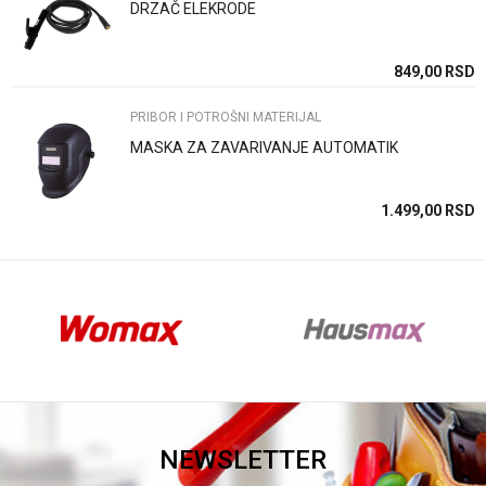
DRZAČ ELEKRODE
Anti-spam zaštita - izračunajte koliko je 6 - 1 :
SD
849,00
RSD
PRIBOR I POTROŠNI MATERIJAL
POŠALJI
MASKA ZA ZAVARIVANJE AUTOMATIK
SD
1.499,00
RSD
NEWSLETTER