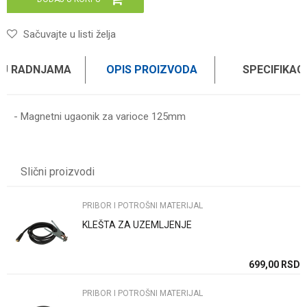
Sačuvajte u listi želja
 U RADNJAMA
OPIS PROIZVODA
SPECIFIKAC
- Magnetni ugaonik za varioce 125mm
Karakteristika
Vrednost
Ime/Nadimak
Kategorija
PRIBOR I POTROŠNI MATERIJAL
Slični proizvodi
Težina specifikacija
0 kg
Email
Brend
WOMAX
PRIBOR I POTROŠNI MATERIJAL
KLEŠTA ZA UZEMLJENJE
Poruka
SD
699,00
RSD
PRIBOR I POTROŠNI MATERIJAL