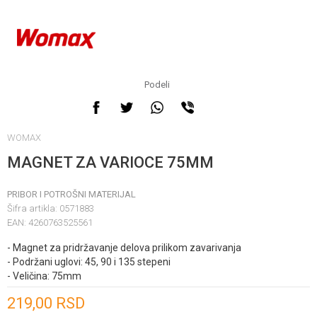
Podeli
WOMAX
MAGNET ZA VARIOCE 75MM
PRIBOR I POTROŠNI MATERIJAL
Šifra artikla:
0571883
EAN:
4260763525561
- Magnet za pridržavanje delova prilikom zavarivanja
- Podržani uglovi: 45, 90 i 135 stepeni
- Veličina: 75mm
Unesi količinu
219,00
RSD