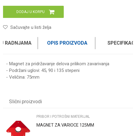
DODAJ U KORPU
Sačuvajte u listi želja
 U RADNJAMA
OPIS PROIZVODA
SPECIFIKAC
- Magnet za pridržavanje delova prilikom zavarivanja
- Podržani uglovi: 45, 90 i 135 stepeni
- Veličina: 75mm
Karakteristika
Vrednost
Ime/Nadimak
Kategorija
PRIBOR I POTROŠNI MATERIJAL
Slični proizvodi
Brend
WOMAX
Email
PRIBOR I POTROŠNI MATERIJAL
MAGNET ZA VARIOCE 125MM
Poruka