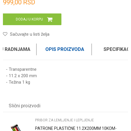
999,00
RSD
DODAJ U KORPU
Sačuvajte u listi želja
 U RADNJAMA
OPIS PROIZVODA
SPECIFIKAC
- Transparentne
- 11.2 x 200 mm
- Težina 1 kg
Karakteristika
Vrednost
Ime/Nadimak
Kategorija
PRIBOR ZA LEMLJENJE I LEPLJENJE
Slični proizvodi
Težina specifikacija
0 kg
Email
Brend
WOMAX
PRIBOR ZA LEMLJENJE I LEPLJENJE
PATRONE PLASTIČNE 11.2X200MM 10KOM-