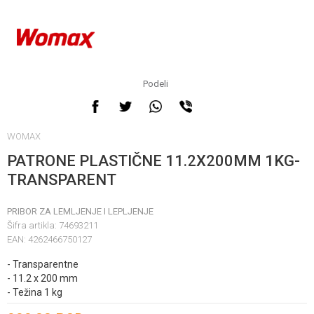
Podeli
WOMAX
PATRONE PLASTIČNE 11.2X200MM 1KG-
TRANSPARENT
PRIBOR ZA LEMLJENJE I LEPLJENJE
Šifra artikla:
74693211
EAN:
4262466750127
- Transparentne
- 11.2 x 200 mm
- Težina 1 kg
Unesi količinu