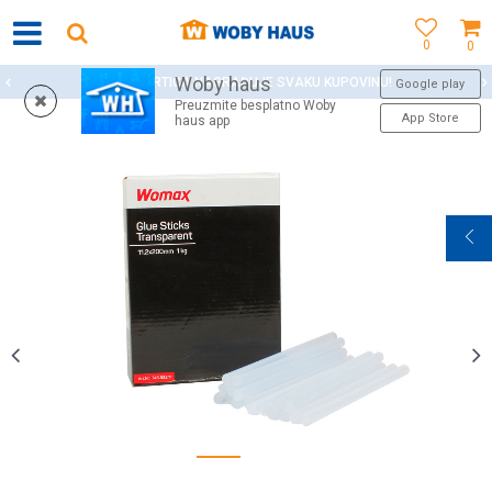
0
0
Woby haus
WOBY KARTICA NAGRAĐUJE SVAKU KUPOVINU!
Google play
Preuzmite besplatno Woby
App Store
haus app
1
2