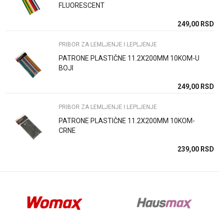
Poruka
FLUORESCENT
SD
249,00
RSD
PRIBOR ZA LEMLJENJE I LEPLJENJE
PATRONE PLASTIČNE 11.2X200MM 10KOM-U
BOJI
Anti-spam zaštita - izračunajte koliko je 6 - 1 :
SD
249,00
RSD
PRIBOR ZA LEMLJENJE I LEPLJENJE
POŠALJI
PATRONE PLASTIČNE 11.2X200MM 10KOM-
CRNE
SD
239,00
RSD