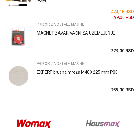
KOM.
SD
424,15
RSD
499,00
RSD
PRIBOR ZA OSTALE MAŠINE
MAGNET ZAVARIVAČKI ZA UZEMLJENJE
Anti-spam zaštita - izračunajte koliko je 9 - 4 :
SD
279,00
RSD
SD
PRIBOR ZA OSTALE MAŠINE
POŠALJI
EXPERT brusna mreža M480 225 mm P80
SD
255,00
RSD