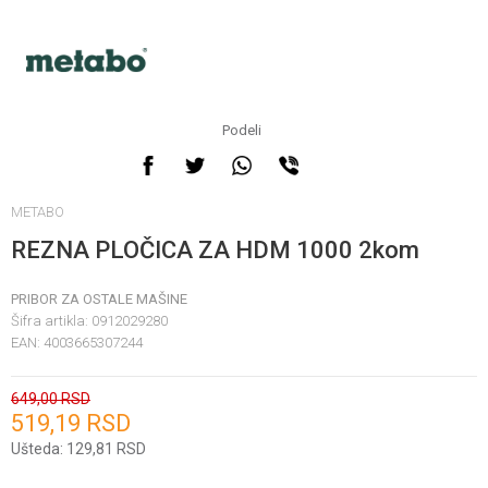
Podeli
METABO
REZNA PLOČICA ZA HDM 1000 2kom
PRIBOR ZA OSTALE MAŠINE
Šifra artikla:
0912029280
EAN:
4003665307244
649,00
RSD
519,19
RSD
Unesi količinu
Ušteda:
129,81
RSD