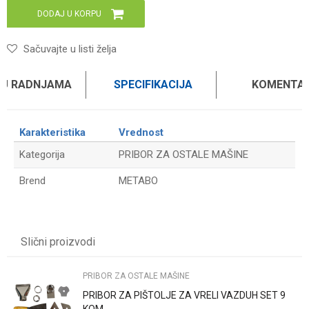
DODAJ U KORPU
Sačuvajte u listi želja
 U RADNJAMA
SPECIFIKACIJA
KOMENTAR
Karakteristika
Vrednost
Kategorija
PRIBOR ZA OSTALE MAŠINE
Brend
METABO
Ime/Nadimak
Slični proizvodi
Email
PRIBOR ZA OSTALE MAŠINE
PRIBOR ZA PIŠTOLJE ZA VRELI VAZDUH SET 9
Poruka