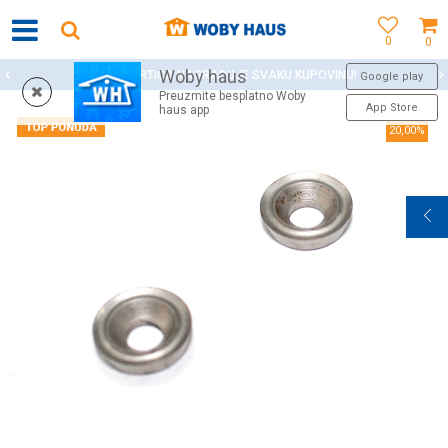
0
0
Woby haus
WOBY KARTICA NAGRAĐUJE SVAKU KUPOVINU!
Google play
Preuzmite besplatno Woby
App Store
haus app
20,00
%