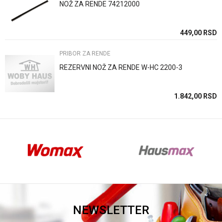
NOŽ ZA RENDE 74212000
Anti-spam zaštita - izračunajte koliko je 2 + 3 :
SD
449,00
RSD
PRIBOR ZA RENDE
POŠALJI
REZERVNI NOŽ ZA RENDE W-HC 2200-3
1.842,00
RSD
NEWSLETTER