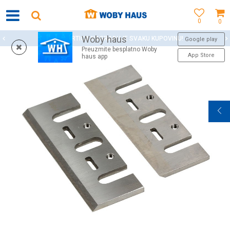
0
0
Woby haus
WOBY KARTICA NAGRAĐUJE SVAKU KUPOVINU!
Google play
Preuzmite besplatno Woby
App Store
haus app