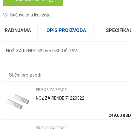
Sačuvajte u listi želja
 U RADNJAMA
OPIS PROIZVODA
SPECIFIKAC
NOŽ ZA RENDE 82 mm HSS OŠTRIVI
Karakteristika
Vrednost
Ime/Nadimak
Kategorija
PRIBOR ZA RENDE
Slični proizvodi
Brend
WOMAX
Email
PRIBOR ZA RENDE
NOŽ ZA RENDE 71220322
Poruka
SD
249,00
RSD
PRIBOR ZA RENDE