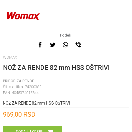
Podeli
WOMAX
NOŽ ZA RENDE 82 mm HSS OŠTRIVI
PRIBOR ZA RENDE
Šifra artikla:
74200382
EAN:
4048374015844
NOŽ ZA RENDE 82 mm HSS OŠTRIVI
Unesi količinu
969,00
RSD
DODAJ U KORPU