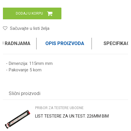
DODAJ U KORPU
Sačuvajte u listi želja
 U RADNJAMA
OPIS PROIZVODA
SPECIFIKAC
- Dimenzija: 115mm mm
- Pakovanje 5 kom
Karakteristika
Vrednost
Ime/Nadimak
Kategorija
PRIBOR ZA TESTERE UBODNE
Slični proizvodi
Brend
WOMAX
Email
PRIBOR ZA TESTERE UBODNE
LIST TESTERE ZA UN.TEST. 226MM BIM
Poruka