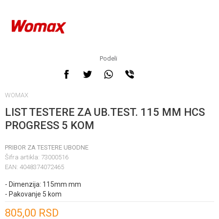
Podeli
WOMAX
LIST TESTERE ZA UB.TEST. 115 MM HCS
PROGRESS 5 KOM
PRIBOR ZA TESTERE UBODNE
Šifra artikla:
73000516
EAN:
4048374072465
- Dimenzija: 115mm mm
- Pakovanje 5 kom
Unesi količinu
805,00
RSD