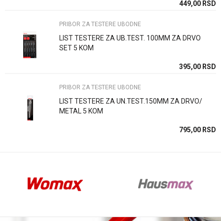
SD
449,00
RSD
PRIBOR ZA TESTERE UBODNE
LIST TESTERE ZA UB.TEST. 100MM ZA DRVO
SET 5 KOM
Anti-spam zaštita - izračunajte koliko je 9 - 4 :
SD
395,00
RSD
PRIBOR ZA TESTERE UBODNE
POŠALJI
LIST TESTERE ZA UN.TEST.150MM ZA DRVO/
METAL 5 KOM
SD
795,00
RSD