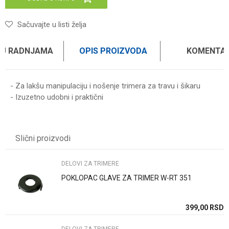
Sačuvajte u listi želja
 U RADNJAMA
OPIS PROIZVODA
KOMENTAR
- Za lakšu manipulaciju i nošenje trimera za travu i šikaru
- Izuzetno udobni i praktični
Ime/Nadimak
Slični proizvodi
Email
DELOVI ZA TRIMERE
POKLOPAC GLAVE ZA TRIMER W-RT 351
Poruka
SD
399,00
RSD