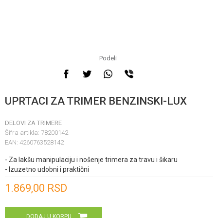
Podeli
UPRTACI ZA TRIMER BENZINSKI-LUX
DELOVI ZA TRIMERE
Šifra artikla:
78200142
EAN:
4260763528142
- Za lakšu manipulaciju i nošenje trimera za travu i šikaru
- Izuzetno udobni i praktični
Unesi količinu
1.869,00
RSD
DODAJ U KORPU