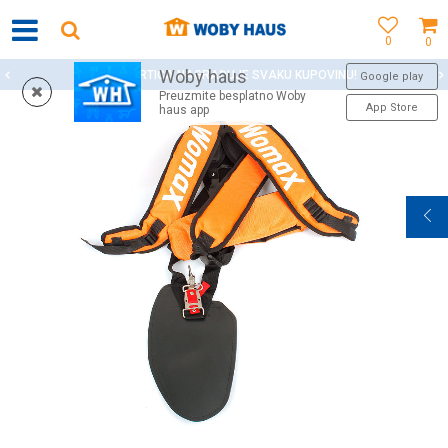
0
0
Woby haus
WOBY KARTICA NAGRAĐUJE SVAKU KUPOVINU!
Google play
Preuzmite besplatno Woby
App Store
haus app