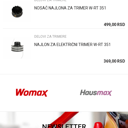
DELOVI ZA TRIMERE
NOSAČ NAJLONA ZA TRIMER W-RT 351
Anti-spam zaštita - izračunajte koliko je 2 + 3 :
SD
499,00
RSD
DELOVI ZA TRIMERE
POŠALJI
NAJLON ZA ELEKTRIČNI TRIMER W-RT 351
SD
369,00
RSD
NEWSLETTER