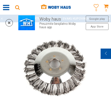
0
0
Woby haus
WOBY KARTICA NAGRAĐUJE SVAKU KUPOVINU!
Google play
Preuzmite besplatno Woby
App Store
haus app