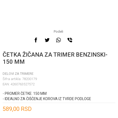
Podeli
ČETKA ŽIČANA ZA TRIMER BENZINSKI-
150 MM
DELOVI ZA TRIMERE
Šifra artikla:
78200179
EAN:
4260763527572
- PROMER ČETKE: 150 MM
- IDEALNO ZA ČIŠČENJE KOROVA IZ TVRDE PODLOGE
Unesi količinu
589,00
RSD