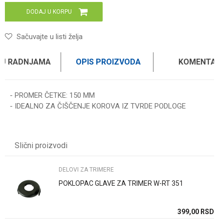
DODAJ U KORPU
Sačuvajte u listi želja
 U RADNJAMA
OPIS PROIZVODA
KOMENTAR
- PROMER ČETKE: 150 MM
- IDEALNO ZA ČIŠČENJE KOROVA IZ TVRDE PODLOGE
Ime/Nadimak
Slični proizvodi
Email
DELOVI ZA TRIMERE
POKLOPAC GLAVE ZA TRIMER W-RT 351
Poruka
SD
399,00
RSD