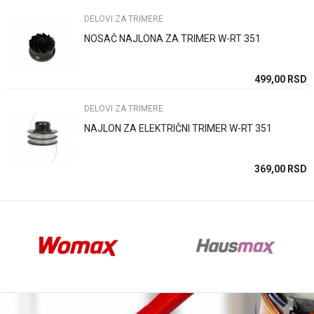
DELOVI ZA TRIMERE
NOSAČ NAJLONA ZA TRIMER W-RT 351
Anti-spam zaštita - izračunajte koliko je 4 + 1 :
SD
499,00
RSD
DELOVI ZA TRIMERE
POŠALJI
NAJLON ZA ELEKTRIČNI TRIMER W-RT 351
SD
369,00
RSD