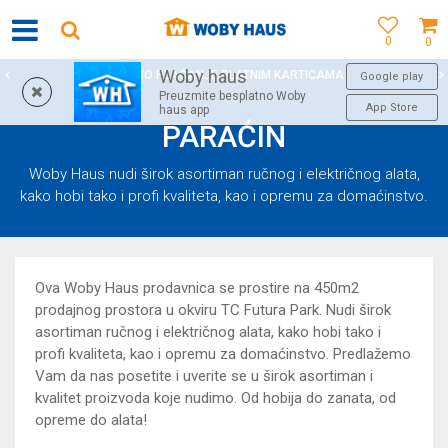
0
0
Woby haus
SIGURNO PLAĆANJE PLATNIM KARTICAMA
Google play
Preuzmite besplatno Woby
App Store
haus app
PARAĆIN
Woby Haus nudi širok asortiman ručnog i električnog alata,
kako hobi tako i profi kvaliteta, kao i opremu za domaćinstvo.
Ova Woby Haus prodavnica se prostire na 450m2
prodajnog prostora u okviru TC Futura Park. Nudi širok
asortiman ručnog i električnog alata, kako hobi tako i
profi kvaliteta, kao i opremu za domaćinstvo. Predlažemo
Vam da nas posetite i uverite se u širok asortiman i
kvalitet proizvoda koje nudimo. Od hobija do zanata, od
opreme do alata!