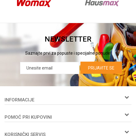
NEWSLETTER
Saznajte prvi za popuste i specijalne ponude!
PRIJAVITE SE
INFORMACIJE
O nama
POMOĆ PRI KUPOVINI
Woby kartica
Prijemi u servis
Kako kupiti
Zaposlenje
KORISNIČKI SERVIS