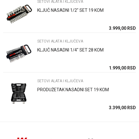
SETOVI ALATA I KLJUČEVA
KLJUČ NASADNI 1/2" SET 19 KOM
Poruka
SD
3.999,00
RSD
SETOVI ALATA I KLJUČEVA
KLJUČ NASADNI 1/4" SET 28 KOM
Anti-spam zaštita - izračunajte koliko je 2 + 3 :
SD
1.999,00
RSD
SETOVI ALATA I KLJUČEVA
POŠALJI
PRODUŽETAK NASADNI SET 19 KOM
SD
3.399,00
RSD