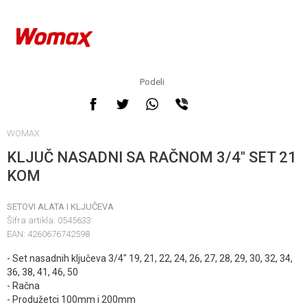
Podeli
Obavestite me kada
WOMAX
proizvod bude dostupan
KLJUČ NASADNI SA RAČNOM 3/4" SET 21
KOM
SETOVI ALATA I KLJUČEVA
Šifra artikla:
0545633
EAN:
4260676742598
- Set nasadnih ključeva 3/4" 19, 21, 22, 24, 26, 27, 28, 29, 30, 32, 34,
36, 38, 41, 46, 50
- Račna
Unesi količinu
- Produžetci 100mm i 200mm