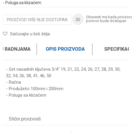
- Poluga sa klizačem
Obavesti me kada proizvo
PROIZVOD VIŠE NIJE DOSTUPAN
ponovo bude dostupan
Sačuvajte u listi želja
 U RADNJAMA
OPIS PROIZVODA
SPECIFIKAC
- Set nasadnih ključeva 3/4" 19, 21, 22, 24, 26, 27, 28, 29, 30,
32, 34, 36, 38, 41, 46, 50
- Račna
- Produžetci 100mm i 200mm
- Poluga sa klizačem
Karakteristika
Vrednost
Ime/Nadimak
Kategorija
SETOVI ALATA I KLJUČEVA
Slični proizvodi
Brend
WOMAX
Email